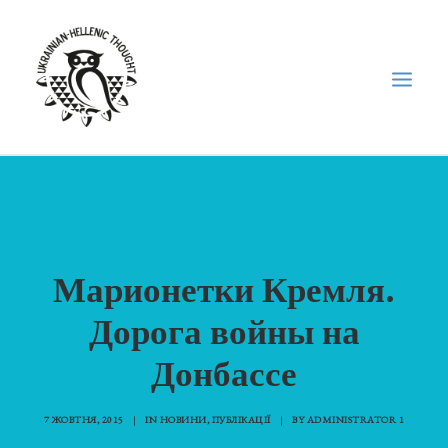
НОВИНИ
НЕДІЛЬНА ШКОЛА
ГОЛОДОМОР
Марионетки Кремля.
ФОРУМ УКРАЇНСЬКОЇ ДІАСПОРИ В ГРЕЦІЇ
Дорога войны на
ПРО НАС
Донбассе
“ВІСНИК”/”ΑΓΓΕΛΙΑΦΌΡΟΣ”
SEARCH
7 ЖОВТНЯ, 2015
|
IN
НОВИНИ
,
ПУБЛІКАЦІЇ
|
BY
ADMINISTRATOR 1