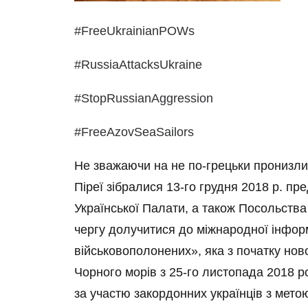
#FreeUkrainianPOWs
#RussiaAttacksUkraine
#StopRussianAggression
#FreeAzovSeaSailors
Не зважаючи на не по-грецьки пронизли
Піреї зібралися 13-го грудня 2018 р. пр
Української Палати, а також Посольства 
чергу долучитися до міжнародної інформ
військовополонених», яка з початку нової
Чорного морів з 25-го листопада 2018 рок
за участю закордонних українців з мет