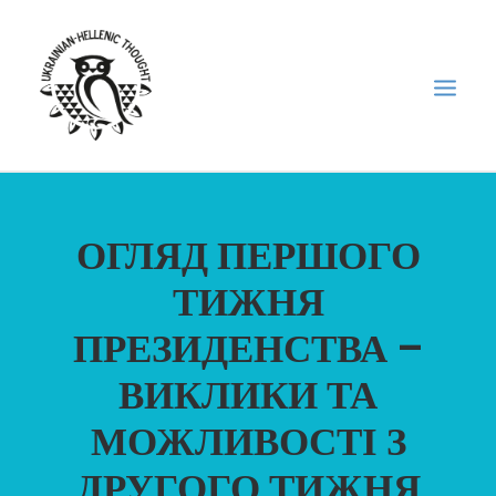
НОВИНИ
ОГЛЯД ПЕРШОГО
НЕДІЛЬНА ШКОЛА
ТИЖНЯ
ГОЛОДОМОР
ПРЕЗИДЕНСТВА –
ФОРУМ УКРАЇНСЬКОЇ ДІАСПОРИ В ГРЕЦІЇ
ПРО НАС
ВИКЛИКИ ТА
“ВІСНИК”/”ΑΓΓΕΛΙΑΦΌΡΟΣ”
МОЖЛИВОСТІ З
SEARCH
ДРУГОГО ТИЖНЯ