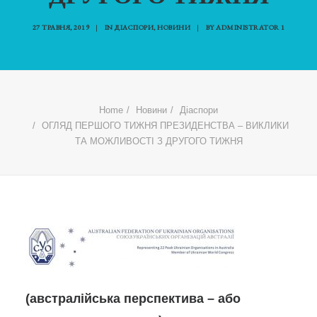
27 ТРАВНЯ, 2019
|
IN
ДІАСПОРИ
,
НОВИНИ
|
BY
ADMINISTRATOR 1
Home
Новини
Діаспори
ОГЛЯД ПЕРШОГО ТИЖНЯ ПРЕЗИДЕНСТВА – ВИКЛИКИ
ТА МОЖЛИВОСТІ З ДРУГОГО ТИЖНЯ
(австралійська перспектива – або