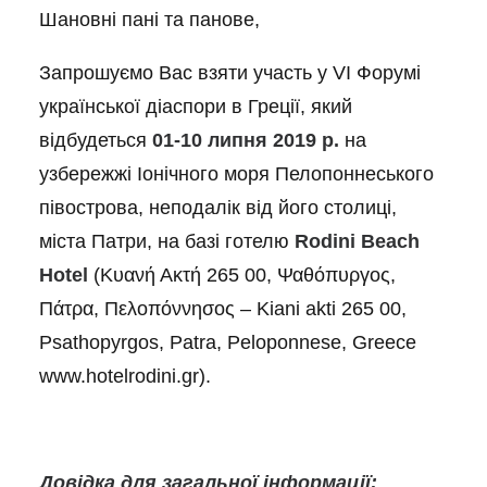
Шановні пані та панове,
Запрошуємо Вас взяти участь у VІ Форумі
української діаспори в Греції, який
відбудеться
01-10 липня
201
9
р.
на
узбережжі Іонічного моря Пелопоннеського
півострова, неподалік від його столиці,
міста Патри, на базі готелю
Rodini Beach
Hotel
(Κυανή Ακτή 265 00, Ψαθόπυργος,
Πάτρα, Πελοπόννησος – Kiani akti 265 00,
Psathopyrgos, Patra, Peloponnese, Greece
www.hotelrodini.gr).
Довідка для
загальної інформації: