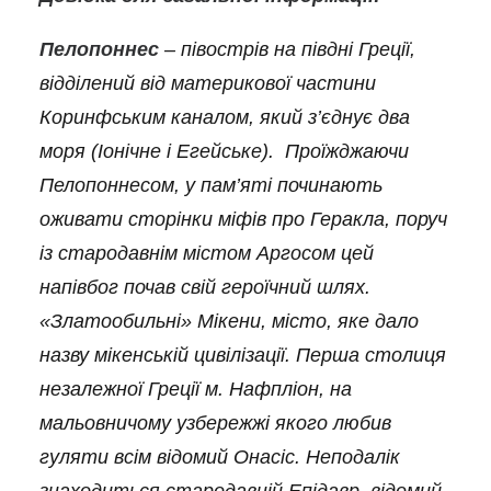
Пелопоннес
– півострів на півдні Греції,
відділений від материкової частини
Кор
и
нфським каналом, який з’єднує два
моря (Іонічне і Егейське). Проїжджаючи
Пелопоннесом
, у пам’яті починають
оживати сторінки міфів про Геракла, поруч
із стародавнім містом Аргосом цей
напівбог почав свій героїчний шлях.
«Златооб
и
льні» Мікени, місто, яке дало
назву мікенській цивілізації. Перша столиця
незалежної Греції м. Нафпліон, на
мальовнич
ому
узбережжі
якого любив
гуляти всім відомий Онасіс. Неподалік