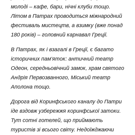
молоді – кафе, бари, нічні клуби
тощо
.
Літом в Патрах проводиться м
і
жнародний
фестиваль мистецтв, а
взимку
(вже
понад
180 років) – головний карнавал Греції.
В Патрах, як і взагалі в Греції, є багато
історичних пам’яток: античний театр
Одеон, середньові
чн
ий замок,
х
рам святого
Андрія Первозванного, Міський театр
Аполона
тощо.
Дорога від Кор
инф
ського каналу до Патр
и
іде вздовж узбережжя кор
инф
ської затоки.
Тут сотні готелей, що приймають
туристів зі всього світу. Недоїжджаючи