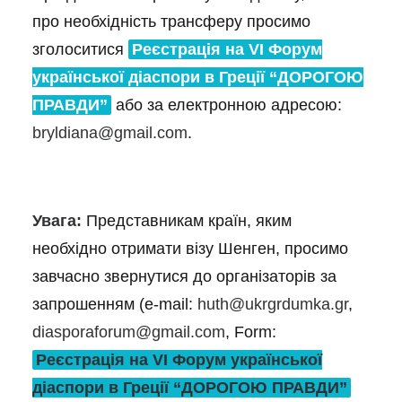
про необхідність трансферу просимо
зголоситися
Реєстрація на VІ Форум
української діаспори в Греції “ДОРОГОЮ
ПРАВДИ”
або за електронною адресою:
bryldiana@gmail.com
.
Увага:
Представникам країн, яким
необхідно отримати візу Шенген, просимо
завчасно звернутися до організаторів за
запрошенням (e-mail:
huth@ukrgrdumka.gr
,
diasporaforum@gmail.com
, Form:
Реєстрація на VІ Форум української
діаспори в Греції “ДОРОГОЮ ПРАВДИ”