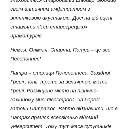
знаходиться стародавній Епідавр, відомий
своїм античним амфітеатром з
винятковою акустикою. До
сі
на цій сцені
ставлять п’єси старогрецьких
драматургів.
Немея, Олімпія, Спарта, Патри – це все
Пелопоннес!
Патри – столиця
Пелопоннеса
, Західної
Грец
ії
і Іонії, третє за величиною місто
Греції. Розміщене місто на північно-
західному мисі півострова, на березі
затоки Патраїкос. Варто відзначити, що в
Патрах працює всесвітньо відомий
університет. Тому тут маса супутників