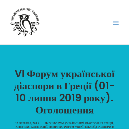
НОВИНИ
НЕДІЛЬНА ШКОЛА
VI Форум української
ГОЛОДОМОР
діаспори в Греції (01-
ФОРУМ УКРАЇНСЬКОЇ ДІАСПОРИ В ГРЕЦІЇ
10 липня 2019 року).
ПРО НАС
Оголошення
“ВІСНИК”/”ΑΓΓΕΛΙΑΦΌΡΟΣ”
SEARCH
11 БЕРЕЗНЯ, 2019
|
IN
VI ФОРУМ УКРАЇНСЬКОЇ ДІАСПОРИ В ГРЕЦІЇ
,
АНОНСИ
,
АСОЦІАЦІЇ
,
НОВИНИ
,
ФОРУМ УКРАЇНСЬКОЇ ДІАСПОРИ В