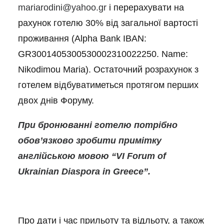
mariarodini@yahoo.gr
і перерахувати на
рахунок готелю 30% від загальної вартості
проживання (Alpha Bank IBAN:
GR3001405300530002310022250. Name:
Nikodimou Maria). Остаточний розрахунок з
готелем відбуватиметься протягом перших
двох днів Форуму.
При бронюванні готелю
потрібно
обов’язково зробити примітку
англійською мовою “V
I
Forum of
Ukrainian Diaspora in Greece”.
Про дати і час прильоту та відльоту, а також