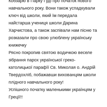
Кобзар
ю в Парку Гуді про початок нового
навчального року. Вони також успадкували
ключ від школи, який їм передала
найстарша учениця школи Дарина
Харчистова, а також заспівали нам пісню та
розказали про свою улюблену українську
книжечку
Рясно покропив святою водичкою веселе
зібрання парох української греко-
католицької парафїї Св. Миколая о. Андрій
Твердохліб, побажавши вихованцям школи
плідного навчального року!
Успішного початку маленькими українцям у
Грецїї!!