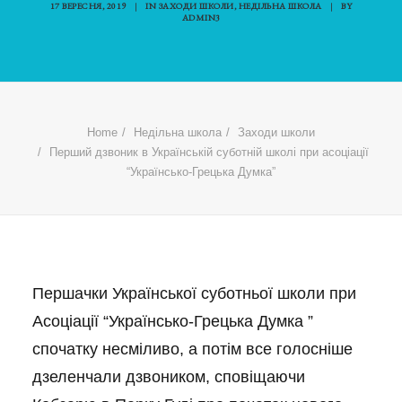
17 ВЕРЕСНЯ, 2019
|
IN
ЗАХОДИ ШКОЛИ
,
НЕДІЛЬНА ШКОЛА
|
BY
ADMIN3
Home
Недільна школа
Заходи школи
Перший дзвоник в Українській суботній школі при асоціації
“Українсько-Грецька Думка”
Першачки Української суботньої школи при
Асоціації “Українсько-Грецька Думка ”
спочатку несміливо, а потім все голосніше
дзеленчали дзвоником, сповіщаючи