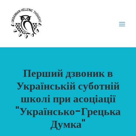
НОВИНИ
Перший дзвоник в
НЕДІЛЬНА ШКОЛА
Українській суботній
ГОЛОДОМОР
ФОРУМ УКРАЇНСЬКОЇ ДІАСПОРИ В ГРЕЦІЇ
школі при асоціації
ПРО НАС
"Українсько-Грецька
“ВІСНИК”/”ΑΓΓΕΛΙΑΦΌΡΟΣ”
Думка"
SEARCH