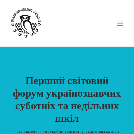
НОВИНИ
НЕДІЛЬНА ШКОЛА
Перший світовий
ГОЛОДОМОР
форум українознавчих
ФОРУМ УКРАЇНСЬКОЇ ДІАСПОРИ В ГРЕЦІЇ
ПРО НАС
суботніх та недільних
“ВІСНИК”/”ΑΓΓΕΛΙΑΦΌΡΟΣ”
шкіл
SEARCH
30 СІЧНЯ, 2018
|
IN
З УКРАЇНИ
,
НОВИНИ
|
BY
ADMINISTRATOR 1