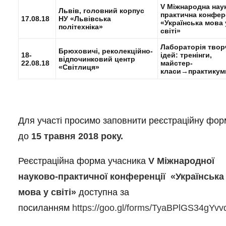
V Міжнародна нау
Львів, головний корпус
практична конфер
17.08.18
НУ «Львівська
«Українська мова 
політехніка»
світі»
Лабораторія твор
Брюховичі, реколекційно-
18-
ідей: тренінги,
відпочинковий центр
22.08.18
майстер-
«Світлиця»
класи→практикум
Для участі просимо заповнити реєстраційну фор
до
15 травня 2018
року.
Реєстраційна форма учасника
V
Міжнародної
науково-практичної конференції «Українська
мова у світі»
доступна за
посиланням
https://goo.gl/forms/TyaBPlGS34gYv