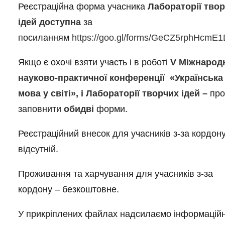
Реєстраційна форма учасника
Лабораторії тво
ідей доступна
за
посиланням
https://goo.gl/forms/GeCZ5rphHcmE
Якщо є охочі взяти участь і в роботі
V
Міжнарод
науково-практичної конференції «Українська
мова у світі», і Лабораторії творчих ідей –
пр
заповнити
обидві
форми.
Реєстраційний внесок для учасників з-за кордону
відсутній.
Проживання та харчування для учасників з-за
кордону – безкоштовне.
У прикріплених файлах надсилаємо інформацій