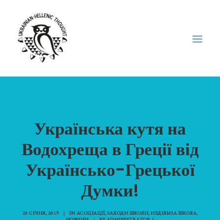
НОВИНИ
НЕДІЛЬНА ШКОЛА
Українська кутя на
ГОЛОДОМОР
Водохреща в Греції від
ФОРУМ УКРАЇНСЬКОЇ ДІАСПОРИ В ГРЕЦІЇ
Українсько-Грецької
ПРО НАС
“ВІСНИК”/”ΑΓΓΕΛΙΑΦΌΡΟΣ”
Думки!
SEARCH
20 СІЧНЯ, 2019
|
IN
АСОЦІАЦІЇ
,
ЗАХОДИ ШКОЛИ
,
НЕДІЛЬНА ШКОЛА
,
НОВИНИ
|
BY
ADMINISTRATOR 1