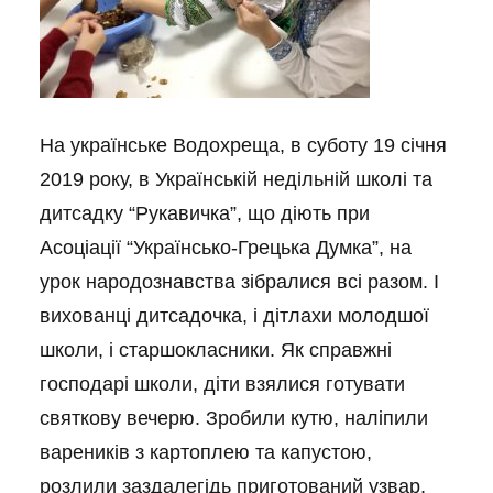
На українське Водохреща, в суботу 19 січня
2019 року, в Українській недільній школі та
дитсадку “Рукавичка”, що діють при
Асоціації “Українсько-Грецька Думка”, на
урок народознавства зібралися всі разом. І
вихованці дитсадочка, і дітлахи молодшої
школи, і старшокласники. Як справжні
господарі школи, діти взялися готувати
святкову вечерю. Зробили кутю, наліпили
вареників з картоплею та капустою,
розлили заздалегідь приготований узвар,