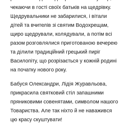
чекаючи в гості своїх батьків на щедрівку.
Щедрувальники не забарилися, і вітали
дітей та вчителів зі святим Водохрещам,
щиро щедрували, колядували, а потім всі
разом розговлялися приготованою вечерею
та ділили традиційний грецький пиріг
Василопіту, що розрізається у кожній родині
на початку нового року.
Бабуся Олександри, Лідія Журавльова,
прикрасила святковий стіл запашними
пряниковими совенятами, символом нашого
Товариства. Але так ніхто й не наважився
цю красу скуштувати!