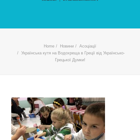
Home
Новини
Асоціації
Українська кутя на Водохреща в Греції від Українсько-
Грецької Думки!