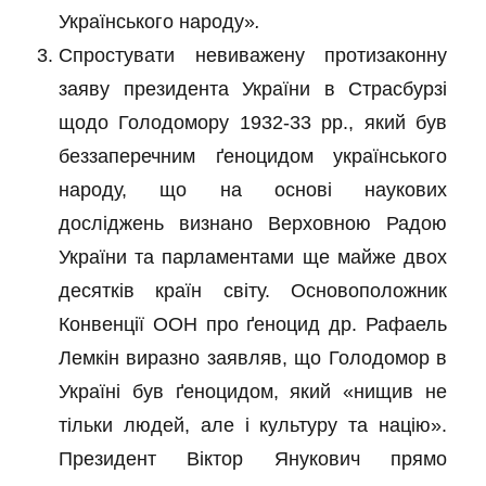
Українського народу»
.
Спростувати невиважену протизаконну
заяву президента України в Страсбурзі
щодо Голодомору 1932-33 рр., який був
беззаперечним ґеноцидом українського
народу, що на основі наукових
досліджень визнано Верховною Радою
України та парламентами ще майже двох
десятків країн світу. Основоположник
Конвенції ООН про ґеноцид др. Рафаель
Лемкін виразно заявляв, що Голодомор в
Україні був ґеноцидом, який «нищив не
тільки людей, але і культуру та націю».
Президент Віктор Янукович прямо