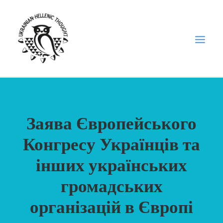
НОВИНИ
Заява Європейського
НЕДІЛЬНА ШКОЛА
ГОЛОДОМОР
Конгресу Українців та
ФОРУМ УКРАЇНСЬКОЇ ДІАСПОРИ В ГРЕЦІЇ
інших українських
ПРО НАС
громадських
“ВІСНИК”/”ΑΓΓΕΛΙΑΦΌΡΟΣ”
організацій в Європі
SEARCH