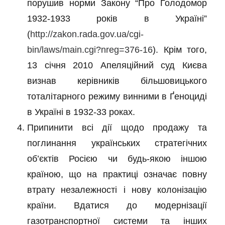
порушив норми Закону “Про Голодомор
1932-1933 років в Україні”
(
http://zakon.rada.gov.ua/cgi-
bin/laws/main.cgi?nreg=376-16
). Крім того,
13 січня 2010 Апеляційний суд Києва
визнав керівників більшовицького
тоталітарного режиму винними в Ґеноциді
в Україні в 1932-33 роках.
Припинити всі дії щодо продажу та
поглинання українських стратегічних
об’єктів Росією чи будь-якою іншою
країною, що на практиці означає повну
втрату незалежності і нову колонізацію
країни. Вдатися до модернізації
газотранспортної системи та інших