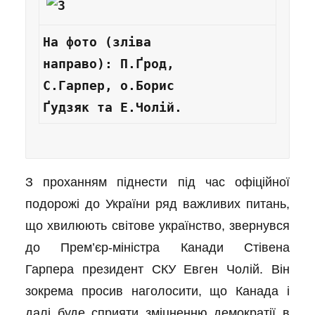
На фото (зліва 
направо): П.Ґрод, 
С.Гарпер, о.Борис 
Ґудзяк та Е.Чолій.
З проханням піднести під час офіційної
подорожі до України ряд важливих питань,
що хвилюють світове українство, звернувся
до Прем’єр-міністра Канади Стівена
Гарпера президент СКУ Евген Чолій. Він
зокрема просив наголосити, що Канада і
далі буде сприяти зміцненню демократії в