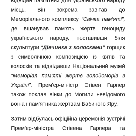
відвідин пам’ятних для українського народу
місць. Він зокрема завітав до
Меморіального комплексу
“Свічка пам’яті”,
де
вшанував пам’ять жертв геноциду
українського народу, поставивши біля
скульптури
“
Дівчинка з колосками”
горщик
з символічною композицією із квітів та
колосків та відвідавши Національний музей
“Меморіал пам’яті жертв голодоморів в
Україні”.
Прем’єр-міністр Стівен Гарпер
також поклав вінки до Могили невідомого
воїна і пам’ятника жертвам Бабиного Яру.
Затим відбулась офіційна церемонія зустрічі
Прем’єр-міністра Стівена Гарпера та