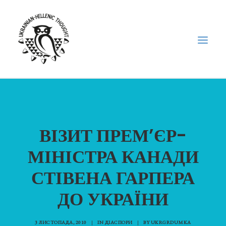
НОВИНИ
НЕДІЛЬНА ШКОЛА
ВІЗИТ ПРЕМ’ЄР-
ГОЛОДОМОР
МІНІСТРА КАНАДИ
ФОРУМ УКРАЇНСЬКОЇ ДІАСПОРИ В ГРЕЦІЇ
ПРО НАС
СТІВЕНА ГАРПЕРА
“ВІСНИК”/”ΑΓΓΕΛΙΑΦΌΡΟΣ”
ДО УКРАЇНИ
SEARCH
3 ЛИСТОПАДА, 2010
|
IN
ДІАСПОРИ
|
BY
UKRGRDUMKA