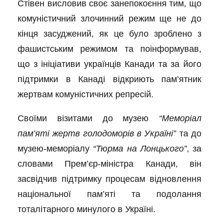
Стівен висловив своє занепокоєння тим, що
комуністичний злочинний режим ще не до
кінця засуджений, як це було зроблено з
фашистським режимом та поінформував,
що з ініціативи українців Канади та за його
підтримки в Канаді відкриють пам’ятник
жертвам комуністичних репресій.
Своїми візитами до музею
“Меморіал
пам’яті жертв голодоморів в Україні”
та до
музею-меморіалу
“Тюрма на Лонцького”
, за
словами Прем’єр-міністра Канади, він
засвідчив підтримку процесам відновлення
національної пам’яті та подолання
тоталітарного минулого в Україні.