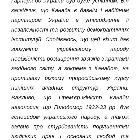
Гарпера до України був дуже успішним. Він
засвідчив, що Канада є давнім і надійним
партнером України в
утвердженні її
незалежності та розвитку демократичних
інституцій. Сподіваюсь, що цей візит дав
зрозуміти українському народу
необхідність розширення зв’язків з країнами
західного світу, а зокрема з Канадою, на
противагу різкому проросійському курсу
нинішніх владних структур України.
Важливо, що Прем’єр-міністр Канади
наголосив, що Голодомор 1932-33 рр. був
геноцидом українського народу, а також
заявив про стурбованість порушеннями
людських прав і основних свобод та