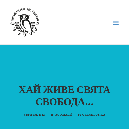
НОВИНИ
НЕДІЛЬНА ШКОЛА
ГОЛОДОМОР
ХАЙ ЖИВЕ СВЯТА
ФОРУМ УКРАЇНСЬКОЇ ДІАСПОРИ В ГРЕЦІЇ
ПРО НАС
СВОБОДА...
“ВІСНИК”/”ΑΓΓΕΛΙΑΦΌΡΟΣ”
4 КВІТНЯ, 2012
|
IN
АСОЦІАЦІЇ
|
BY
UKRGRDUMKA
SEARCH