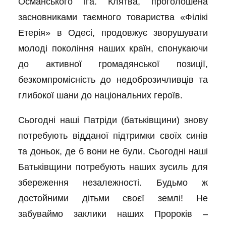
Османського іга. Клятва, проголошена
засновниками таємного товариства «Філікі
Етерія» в Одесі, продовжує зворушувати
молоді покоління наших країн, спонукаючи
до активної громадянської позиції,
безкомпромісність до недоброзичливців та
глибокої шани до національних героїв.
Сьогодні наші Патріди (батьківщини) знову
потребують відданої підтримки своїх синів
та доньок, де б вони не були. Сьогодні наші
Батьківщини потребують наших зусиль для
збереження незалежності. Будьмо ж
достойними дітьми своєї землі! Не
забуваймо заклики наших Пророків –