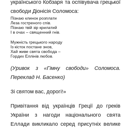
українського Кобзаря та оспівувача грецької
свободи Діонісія Соломоса:
Пізнаю клинок розплати
Леза гостреного спів.
Пізнаю твій зір крилатий
І в очах – священний гнів.
Мужність грецького народу
Із кісток постане знов,
Хай живе свята свобода –
Гордих Еллінів любов.
(Уривок з «Гімну свободи» Соломоса.
Переклад Н. Басенко)
Зі святом вас, дорогі!»
Привітання від українців Греції до греків
України з нагоди національного свята
Еллади викликало серед присутніх велике