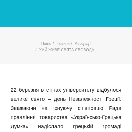
Home
Новини
Асоціації
ХАЙ ЖИВЕ СВЯТА СВОБОДА…
22 березня в стінах університету відбулося
велике свято – день Незалежності Греції.
Зважаючи на існуючу співпрацю Рада
правління товариства «Українсько-Грецька
Думка» надіслало грецькій громаді