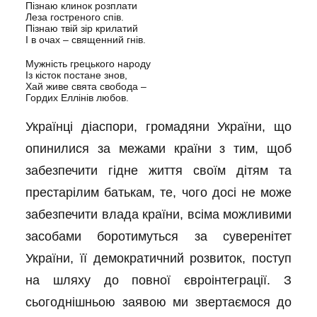
Пізнаю клинок розплати
Леза гостреного спів.
Пізнаю твій зір крилатий
І в очах – священний гнів.
Мужність грецького народу
Із кісток постане знов,
Хай живе свята свобода –
Гордих Еллінів любов.
Українці діаспори, громадяни України, що
опинилися за межами країни з тим, щоб
забезпечити гідне життя своїм дітям та
престарілим батькам, те, чого досі не може
забезпечити влада країни, всіма можливими
засобами боротимуться за суверенітет
України, її демократичний розвиток, поступ
на шляху до повної євроінтеграції. З
сьогоднішньою заявою ми звертаємося до