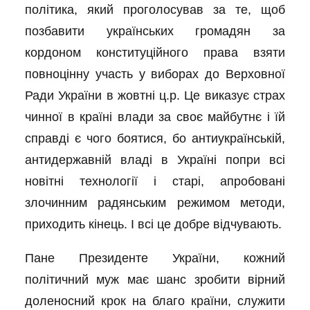
політика, який проголосував за те, щоб
позбавити українських громадян за
кордоном конституційного права взяти
повноцінну участь у виборах до Верховної
Ради України в жовтні ц.р. Це виказує страх
чинної в країні влади за своє майбутнє і їй
справді є чого боятися, бо антиукраїнській,
антидержавній владі в Україні попри всі
новітні технології і старі, апробовані
злочинним радянським режимом методи,
приходить кінець. І всі це добре відчувають.
Пане Президенте України, кожний
політичний муж має шанс зробити вірний
доленосний крок на благо країни, служити