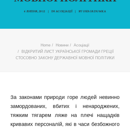
6 ЛИПНЯ, 2012
|
IN
АСОЦІАЦІЇ
|
BY
UKRGRDUMKA
Home
Новини
Асоціації
ВІДКРИТИЙ ЛИСТ УКРАЇНСЬКОЇ ГРОМАДИ ГРЕЦІЇ
СТОСОВНО ЗАКОНУ ДЕРЖАВНОЇ МОВНОЇ ПОЛІТИКИ
За законами природи горе людей невинно
замордованих, вбитих і ненароджених,
тяжким тягарем ляже на плечі нащадків
кривавих персоналій, які в часи безбожного