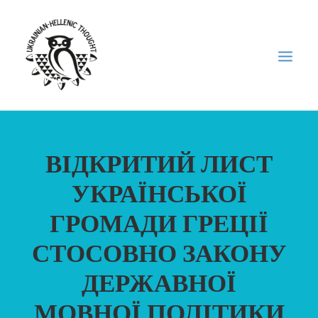
НОВИНИ
ВІДКРИТИЙ ЛИСТ
НЕДІЛЬНА ШКОЛА
УКРАЇНСЬКОЇ
ГОЛОДОМОР
ГРОМАДИ ГРЕЦІЇ
ФОРУМ УКРАЇНСЬКОЇ ДІАСПОРИ В ГРЕЦІЇ
ПРО НАС
СТОСОВНО ЗАКОНУ
“ВІСНИК”/”ΑΓΓΕΛΙΑΦΌΡΟΣ”
ДЕРЖАВНОЇ
SEARCH
МОВНОЇ ПОЛІТИКИ