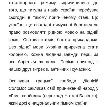
тоталітарного режиму спричинилися до
того, що титульна нація України перебуває
сьогодні в такому пригніченому стані. Що
українці ще сьогодні вимушені боротися за
право розмовляти рідною мовою на рідній
землі. Світова історія багата прикладами.
Без рідної мови Україна приречена стати
колонією. Кожна людина завжди перш за
все бореться за волю. Берімо приклад з
наших друзів-греків, античних і сучасних.
Оспівувач грецької свободи Діонісій
Соломос закликав свій принижений народ у
«Гімні свободи» (переклад Наталі Басенко),
який досі є національним гімном країни: