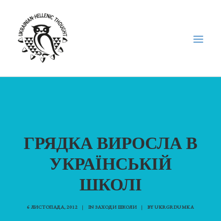
НОВИНИ
НЕДІЛЬНА ШКОЛА
ГОЛОДОМОР
ГРЯДКА ВИРОСЛА В
ФОРУМ УКРАЇНСЬКОЇ ДІАСПОРИ В ГРЕЦІЇ
УКРАЇНСЬКІЙ
ПРО НАС
ШКОЛІ
“ВІСНИК”/”ΑΓΓΕΛΙΑΦΌΡΟΣ”
SEARCH
6 ЛИСТОПАДА, 2012
|
IN
ЗАХОДИ ШКОЛИ
|
BY
UKRGRDUMKA