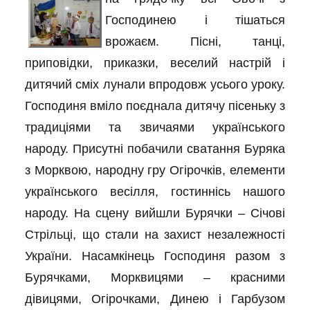
Господинею і тішаться
врожаєм. Пісні, танці,
приповідки, приказки, веселий настрій і
дитячий сміх лунали впродовж усього уроку.
Господиня вміло поєднала дитячу пісеньку з
традиціями та звичаями українського
народу. Присутні побачили сватання Буряка
з Морквою, народну гру Огірочків, елементи
українського весілля, гостиннісь нашого
народу. На сцену вийшли Бурячки – Січові
Стрільці, що стали на захист незалежності
України. Насамкінець Господиня разом з
Бурячками, Морквицями – красними
дівицями, Огірочками, Динею і Гарбузом