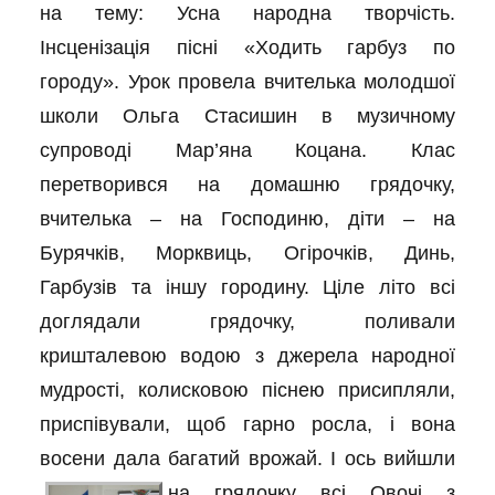
на тему: Усна народна творчість.
Інсценізація пісні «Ходить гарбуз по
городу». Урок провела вчителька молодшої
школи Ольга Стасишин в музичному
супроводі Мар’яна Коцана. Клас
перетворився на домашню грядочку,
вчителька – на Господиню, діти – на
Бурячків, Морквиць, Огірочків, Динь,
Гарбузів та іншу городину. Ціле літо всі
доглядали грядочку, поливали
кришталевою водою з джерела народної
мудрості, колисковою піснею присипляли,
приспівували, щоб гарно росла, і вона
восени дала багатий врожай. І ось вийшли
на
грядочку всі Овочі з