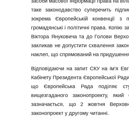
засоби масової інформації права на ві
таке законодавство суперечить підп
зокрема Європейській конвенції з
громадянські і політичні права. Копію
Віктора Януковича та до Голови Верхо
закликав не допустити схвалення закон
наклеп, що спрямований на придушення 
Відповідаючи на запит СКУ на ім’я Евг
Кабінету Президента Європейської Ради
що Європейська Рада поділяє стур
вищезгаданого законопроекту, який
зазначається, що 2 жовтня Верхов
законопроект у другому читанні.