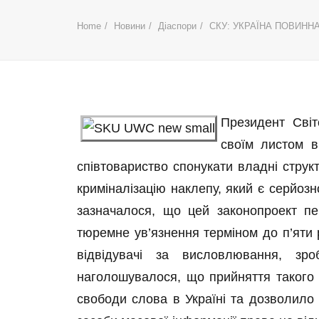
Home
Новини
Діаспори
СКУ: УКРАЇНА ПОВИНН
Президент Світ
своїм листом в
співтовариство спонукати владні струк
криміналізацію наклепу, який є серйозн
зазначалося, що цей законопроект п
тюремне ув’язнення терміном до п’яти р
відвідувачі за висловлювання, з
наголошувалося, що прийняття такого 
свободи слова в Україні та дозволило