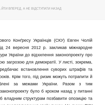
А ЙТИ ВПЕРЕД, А НЕ ВІДСТУПАТИ НАЗАД
ового Конґресу Українців (СКУ) Евген Чолій
ід 24 вересня 2012 р. закликав міжнародне
тури України до відхилення законопроекту про
ою загрозою для демократії. У листі, зокрема,
ередбачає встановлення суворих штрафів та
оків. Крім того, під ризик можуть потрапити й
роблені за межами України. Разом з тим
законопроекту було б кроком назад у питанні
 б владним структурам позбавити опозицію та