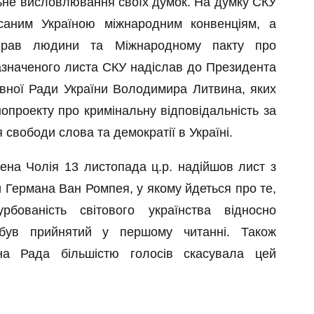
льне висловлювання своїх думок. На думку СКУ
исаним Україною міжнародним конвенціям, а
 прав людини та Міжнародному пакту про
 зазначеного листа СКУ надіслав до Президента
вної Ради України Володимира Литвина, яких
опроекту про кримінальну відповідальність за
свободи слова та демократії в Україні.
ена Чолія 13 листопада ц.р. надійшов лист з
 Германа Ван Ромпея, у якому йдеться про те,
бованість світового українства відносно
 був прийнятий у першому читанні. Також
на Рада більшістю голосів скасувала цей