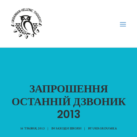
НОВИНИ
НЕДІЛЬНА ШКОЛА
ГОЛОДОМОР
ЗАПРОШЕННЯ
ФОРУМ УКРАЇНСЬКОЇ ДІАСПОРИ В ГРЕЦІЇ
ОСТАННІЙ ДЗВОНИК
ПРО НАС
2013
“ВІСНИК”/”ΑΓΓΕΛΙΑΦΌΡΟΣ”
SEARCH
16 ТРАВНЯ, 2013
|
IN
ЗАХОДИ ШКОЛИ
|
BY
UKRGRDUMKA