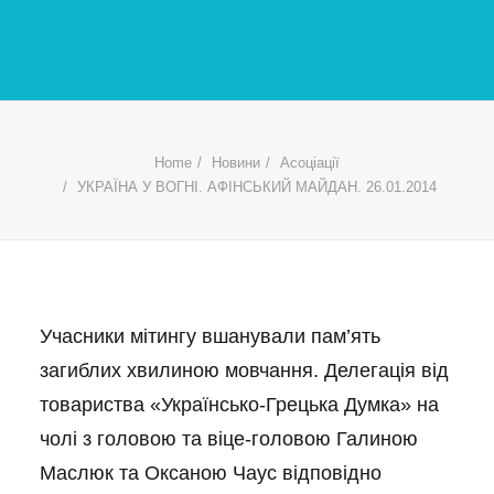
Home
Новини
Асоціації
УКРАЇНА У ВОГНІ. АФІНСЬКИЙ МАЙДАН. 26.01.2014
Учасники мітингу вшанували пам’ять
загиблих хвилиною мовчання. Делегація від
товариства «Українсько-Грецька Думка» на
чолі з головою та віце-головою Галиною
Маслюк та Оксаною Чаус відповідно