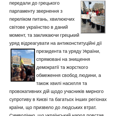
передали до грецького
парламенту звернення з
переліком питань, хвилюючих
світове українство в даний
момент, та закликаючи грецький
уряд відреагувати на антиконституційні дії
президента та уряду
України,
спрямовані на знищення
демократії та жорсткого
обмеження свобод людини, а
також хвилі насилля та
провокативних дій щодо учасників мирного
супротиву в Києві та багатьох інших регіонах
країни, що призвело до людських втрат.
Символічно, що український народ повстав