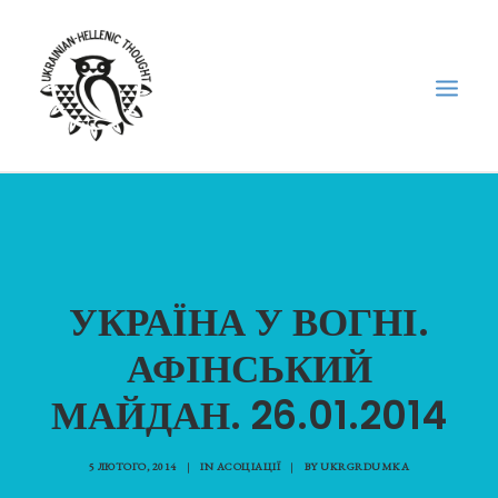
НОВИНИ
НЕДІЛЬНА ШКОЛА
ГОЛОДОМОР
УКРАЇНА У ВОГНІ.
ФОРУМ УКРАЇНСЬКОЇ ДІАСПОРИ В ГРЕЦІЇ
АФІНСЬКИЙ
ПРО НАС
МАЙДАН. 26.01.2014
“ВІСНИК”/”ΑΓΓΕΛΙΑΦΌΡΟΣ”
SEARCH
5 ЛЮТОГО, 2014
|
IN
АСОЦІАЦІЇ
|
BY
UKRGRDUMKA