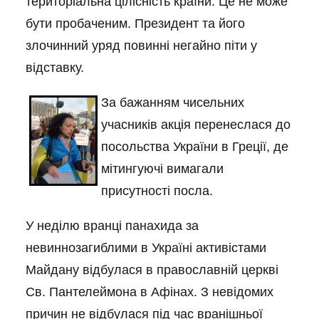
територіальна цілісність країни. Це не може
бути пробаченим. Президент та його
злочинний уряд повинні негайно піти у
відставку.
За бажанням чисельних
учасників акція перенеслася до
посольства України в Греції, де
мітингуючі вимагали
присутності посла.
У неділю вранці панахида за
невиннозагиблими в Україні активістами
Майдану відбулася в православній церкві
Св. Пантелеймона в Афінах. З невідомих
причин не відбулася під час вранішньої