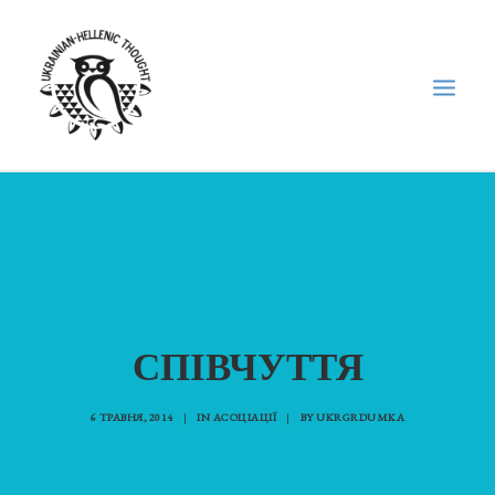
НОВИНИ
НЕДІЛЬНА ШКОЛА
ГОЛОДОМОР
ФОРУМ УКРАЇНСЬКОЇ ДІАСПОРИ В ГРЕЦІЇ
СПІВЧУТТЯ
ПРО НАС
“ВІСНИК”/”ΑΓΓΕΛΙΑΦΌΡΟΣ”
6 ТРАВНЯ, 2014
|
IN
АСОЦІАЦІЇ
|
BY
UKRGRDUMKA
SEARCH