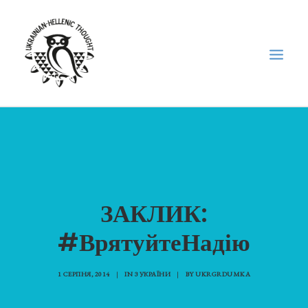
НОВИНИ
НЕДІЛЬНА ШКОЛА
ГОЛОДОМОР
ЗАКЛИК:
ФОРУМ УКРАЇНСЬКОЇ ДІАСПОРИ В ГРЕЦІЇ
ПРО НАС
#ВрятуйтеНадію
“ВІСНИК”/”ΑΓΓΕΛΙΑΦΌΡΟΣ”
1 СЕРПНЯ, 2014
|
IN
З УКРАЇНИ
|
BY
UKRGRDUMKA
SEARCH