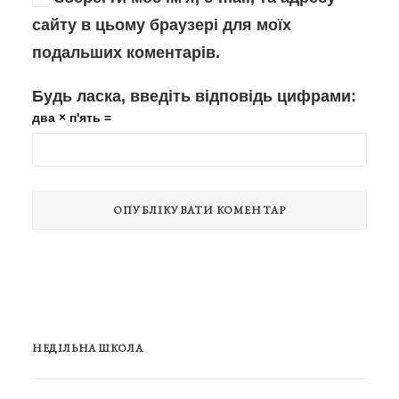
сайту в цьому браузері для моїх
подальших коментарів.
Будь ласка, введіть відповідь цифрами:
два × п'ять =
НЕДІЛЬНА ШКОЛА