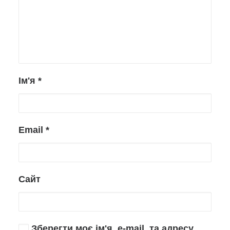
Ім'я
*
Email
*
Сайт
Зберегти моє ім'я, e-mail, та адресу