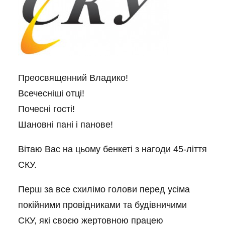
Преосвященний Владико!
Всечесніші отці!
Почесні гості!
Шановні пані і панове!
Вітаю Вас на цьому бенкеті з нагоди 45-ліття
СКУ.
Перш за все схилімо голови перед усіма
покійними провідниками та будівничими
СКУ, які своєю жертовною працею