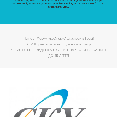
1 ЖОВТНЯ, 2012
|
IN
V ФОРУМ УКРАЇНСЬКОЇ ДІАСПОРИ В ГРЕЦІЇ
,
АСОЦІАЦІЇ
,
НОВИНИ
,
ФОРУМ УКРАЇНСЬКОЇ ДІАСПОРИ В ГРЕЦІЇ
|
BY
UKRGRDUMKA
Home
Форум української діаспори в Греції
V Форум української діаспори в Греції
ВИСТУП ПРЕЗИДЕНТА СКУ ЕВГЕНА ЧОЛІЯ НА БАНКЕТІ
ДО 45-ЛІТТЯ