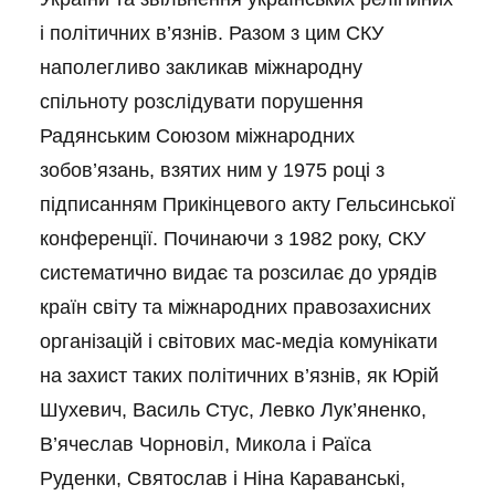
і політичних в’язнів. Разом з цим СКУ
наполегливо закликав міжнародну
спільноту розслідувати порушення
Радянським Союзом міжнародних
зобов’язань, взятих ним у 1975 році з
підписанням Прикінцевого акту Гельсинської
конференції. Починаючи з 1982 року, СКУ
систематично видає та розсилає до урядів
країн світу та міжнародних правозахисних
організацій і світових мас-медіа комунікати
на захист таких політичних в’язнів, як Юрій
Шухевич, Василь Стус, Левко Лук’яненко,
В’ячеслав Чорновіл, Микола і Раїса
Руденки, Святослав і Ніна Караванські,