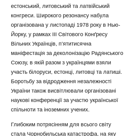
естонський, литовський та латвійський
конгреси. Широкого резонансу набула
організована у листопаді 1978 року в Нью-
Йорку, у рамках III Світового Конґресу
Вільних Українців, п’ятитисячна
маніфестація за деколонізацію Радянського
Союзу, в якій разом з українцями взяли
участь білоруси, естонці, литовці та латиші.
Боротьбу за відродження незалежності
України також висвітлювали організовані
наукові конференції за участю української
спільноти та іноземних учених.
Глибоким потрясінням для всього світу
стала Чорнобильська катастрофа, на яку