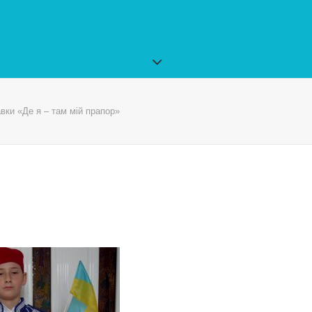
авки «Де я – там мій прапор»