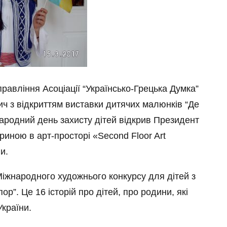
авління Асоціації “Українсько-Грецька Думка”
вич з відкриттям виставки дитячих малюнків “Де
жнародний день захисту дітей відкрив Президент
ною в арт-просторі «Second Floor Art
и.
 Міжнародного художнього конкурсу для дітей з
ор”. Це 16 історій про дітей, про родини, які
України.