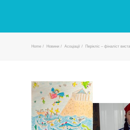
Home
Новини
Асоціації
Перікліс – фіналіст вист