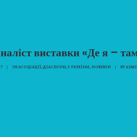
іналіст виставки «Де я – та
17
|
IN
АСОЦІАЦІЇ
,
ДІАСПОРИ
,
З УКРАЇНИ
,
НОВИНИ
|
BY
ADMI