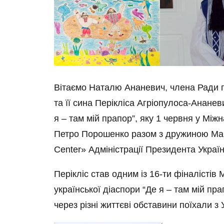
Вітаємо Наталю Ананевич, члена Ради пр
та її сина Перікліса Агріопулоса-Анане
я – там мій прапор”, яку 1 червня у Мі
Петро Порошенко разом з дружиною Мари
Center» Адміністрації Президента Україн
Перікліс став одним із 16-ти фіналістів
української діаспори “Де я – там мій прап
через різні життєві обставини поїхали з 