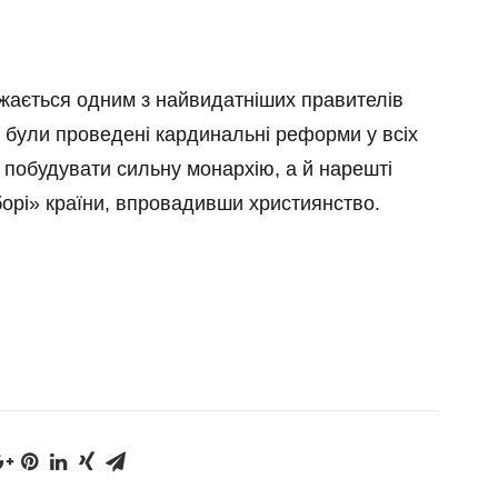
жається одним з найвидатніших правителів
ня були проведені кардинальні реформи у всіх
 побудувати сильну монархію, а й нарешті
борі» країни, впровадивши християнство.