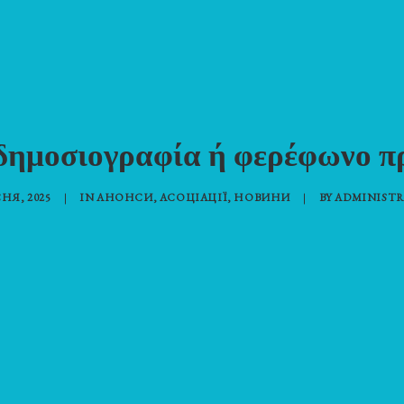
δημοσιογραφία ή φερέφωνο π
СНЯ, 2025
|
IN
АНОНСИ
,
АСОЦІАЦІЇ
,
НОВИНИ
|
BY
ADMINISTR