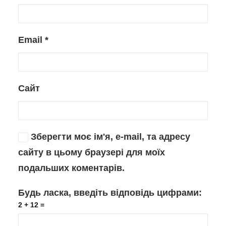
Email
*
Сайт
Зберегти моє ім'я, e-mail, та адресу
сайту в цьому браузері для моїх
подальших коментарів.
Будь ласка, введіть відповідь цифрами:
2 + 12 =