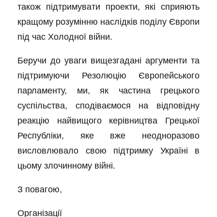
також підтримувати проекти, які сприяють
кращому розумінню наслідків поділу Європи
під час Холодної війни.
Беручи до уваги вищезгадані аргументи та
підтримуючи Резолюцію Європейського
парламенту, ми, як частина грецького
суспільства, сподіваємося на відповідну
реакцію найвищого керівництва Грецької
Республіки, яке вже неодноразово
висловлювало свою підтримку Україні в
цьому злочинному війні.
З повагою,
Організації