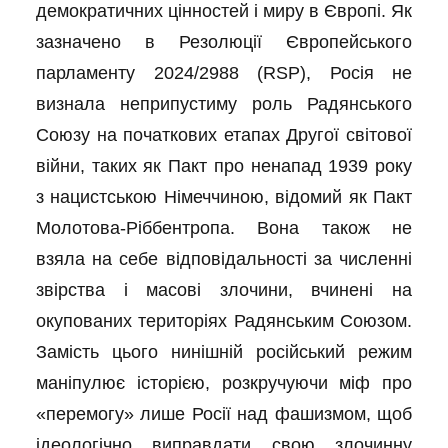
демократичних цінностей і миру в Європі. Як
зазначено в Резолюції Європейського
парламенту 2024/2988 (RSP), Росія не
визнала неприпустиму роль Радянського
Союзу на початкових етапах Другої світової
війни, таких як Пакт про ненапад 1939 року
з нацистською Німеччиною, відомий як Пакт
Молотова-Ріббентропа. Вона також не
взяла на себе відповідальності за численні
звірства і масові злочини, вчинені на
окупованих територіях Радянським Союзом.
Замість цього нинішній російський режим
маніпулює історією, розкручуючи міф про
«перемогу» лише Росії над фашизмом, щоб
ідеологічно виправдати свою злочинну