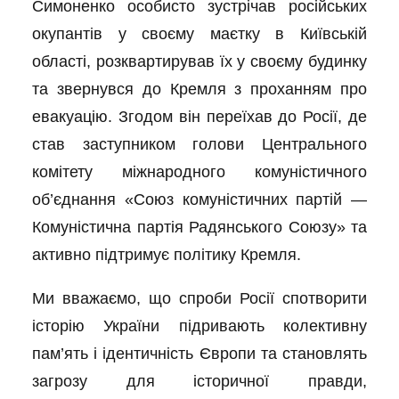
Симоненко особисто зустрічав російських
окупантів у своєму маєтку в Київській
області, розквартирував їх у своєму будинку
та звернувся до Кремля з проханням про
евакуацію. Згодом він переїхав до Росії, де
став заступником голови Центрального
комітету міжнародного комуністичного
об’єднання «Союз комуністичних партій —
Комуністична партія Радянського Союзу» та
активно підтримує політику Кремля.
Ми вважаємо, що спроби Росії спотворити
історію України підривають колективну
пам’ять і ідентичність Європи та становлять
загрозу для історичної правди,