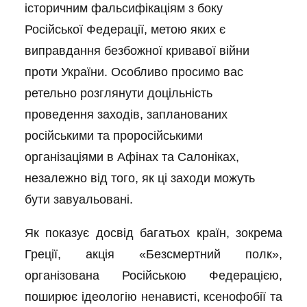
історичним фальсифікаціям з боку
Російської Федерації, метою яких є
виправдання безбожної кривавої війни
проти України. Особливо просимо вас
ретельно розглянути доцільність
проведення заходів, запланованих
російськими та проросійськими
організаціями в Афінах та Салоніках,
незалежно від того, як ці заходи можуть
бути завуальовані.
Як показує досвід багатьох країн, зокрема
Греції, акція «Безсмертний полк»,
організована Російською Федерацією,
поширює ідеологію ненависті, ксенофобії та