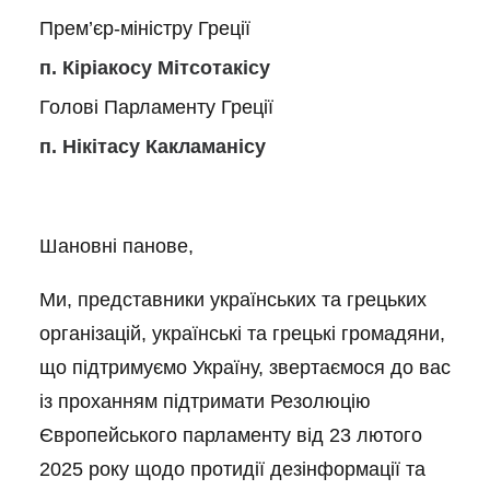
Прем’єр-міністру Греції
п. Кіріакосу Мітсотакісу
Голові Парламенту Греції
п. Нікітасу Какламанісу
Шановні панове,
Ми, представники українських та грецьких
організацій, українські та грецькі громадяни,
що підтримуємо Україну, звертаємося до вас
із проханням підтримати Резолюцію
Європейського парламенту від 23 лютого
2025 року щодо протидії дезінформації та