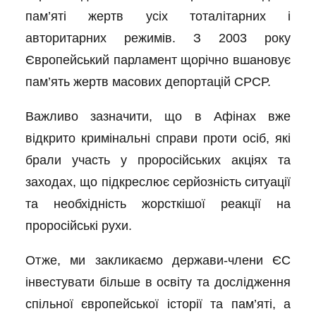
пам’яті жертв усіх тоталітарних і
авторитарних режимів. З 2003 року
Європейський парламент щорічно вшановує
пам’ять жертв масових депортацій СРСР.
Важливо зазначити, що в Афінах вже
відкрито кримінальні справи проти осіб, які
брали участь у проросійських акціях та
заходах, що підкреслює серйозність ситуації
та необхідність жорсткішої реакції на
проросійські рухи.
Отже, ми закликаємо держави-члени ЄС
інвестувати більше в освіту та дослідження
спільної європейської історії та пам’яті, а