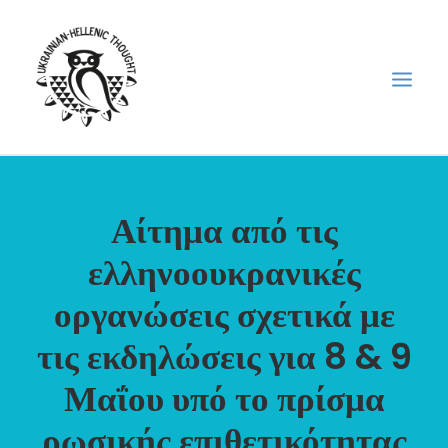
НОВИНИ
Αίτημα από τις
НЕДІЛЬНА ШКОЛА
ελληνοουκρανικές
ГОЛОДОМОР
οργανώσεις σχετικά με
ФОРУМ УКРАЇНСЬКОЇ ДІАСПОРИ В ГРЕЦІЇ
ПРО НАС
τις εκδηλώσεις για 8 & 9
“ВІСНИК”/”ΑΓΓΕΛΙΑΦΌΡΟΣ”
Μαΐου υπό το πρίσμα
SEARCH
ρωσικής επιθετικότητας