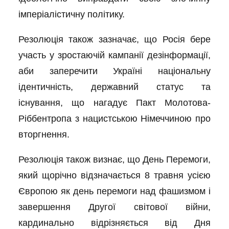
імперіалістичну політику.
Резолюція також зазначає, що Росія бере
участь у зростаючій кампанії дезінформації,
аби заперечити Україні національну
ідентичність, державний статус та
існування, що нагадує Пакт Молотова-
Ріббентропа з нацистською Німеччиною про
вторгнення.
Резолюція також визнає, що День Перемоги,
який щорічно відзначається 8 травня усією
Європою як день перемоги над фашизмом і
завершення Другої світової війни,
кардинально відрізняється від Дня