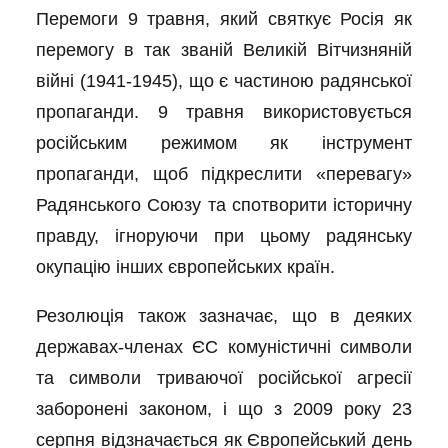
Перемоги 9 травня, який святкує Росія як
перемогу в так званій Великій Вітчизняній
війні (1941-1945), що є частиною радянської
пропаганди. 9 травня використовується
російським режимом як інструмент
пропаганди, щоб підкреслити «перевагу»
Радянського Союзу та спотворити історичну
правду, ігноруючи при цьому радянську
окупацію інших європейських країн.
Резолюція також зазначає, що в деяких
державах-членах ЄС комуністичні символи
та символи триваючої російської агресії
заборонені законом, і що з 2009 року 23
серпня відзначається як Європейський день