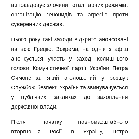
виправдовує злочини тоталітарних режимів,
організацію геноцидів та агресію проти
суверенних держав.
Цього року такі заходи відкрито анонсовані
на всю Грецію. Зокрема, на одній з афіш
анонсується участь у заході колишнього
голови Комуністичної партії України Петра
Симоненка, який оголошений у розшук
Службою безпеки України та звинувачується
у публічних закликах до захоплення
державної влади.
Після початку повномасштабного
вторгнення Росії в Україну, Петро