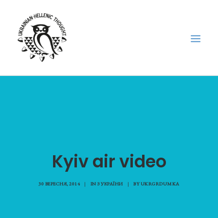
НОВИНИ
НЕДІЛЬНА ШКОЛА
ГОЛОДОМОР
ФОРУМ УКРАЇНСЬКОЇ ДІАСПОРИ В ГРЕЦІЇ
Kyiv air video
ПРО НАС
“ВІСНИК”/”ΑΓΓΕΛΙΑΦΌΡΟΣ”
30 ВЕРЕСНЯ, 2014
|
IN
З УКРАЇНИ
|
BY
UKRGRDUMKA
SEARCH