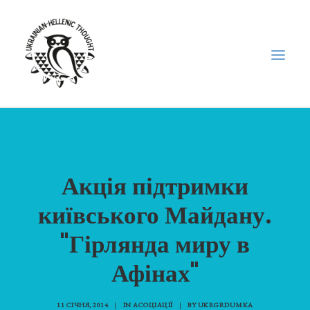
НОВИНИ
НЕДІЛЬНА ШКОЛА
Акція підтримки
ГОЛОДОМОР
київського Майдану.
ФОРУМ УКРАЇНСЬКОЇ ДІАСПОРИ В ГРЕЦІЇ
ПРО НАС
"Гірлянда миру в
“ВІСНИК”/”ΑΓΓΕΛΙΑΦΌΡΟΣ”
Афінах"
SEARCH
11 СІЧНЯ, 2014
|
IN
АСОЦІАЦІЇ
|
BY
UKRGRDUMKA