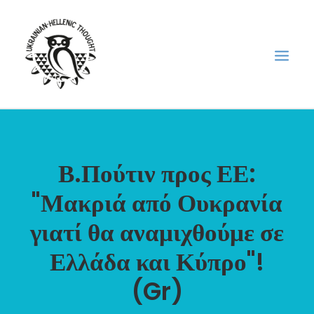
НОВИНИ
Β.Πούτιν προς ΕΕ:
НЕДІЛЬНА ШКОЛА
ГОЛОДОМОР
"Μακριά από Ουκρανία
ФОРУМ УКРАЇНСЬКОЇ ДІАСПОРИ В ГРЕЦІЇ
γιατί θα αναμιχθούμε σε
ПРО НАС
Ελλάδα και Κύπρο"!
“ВІСНИК”/”ΑΓΓΕΛΙΑΦΌΡΟΣ”
(Gr)
SEARCH