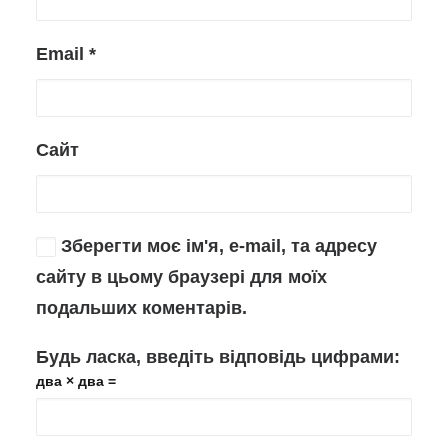
Email
*
Сайт
Зберегти моє ім'я, e-mail, та адресу
сайту в цьому браузері для моїх
подальших коментарів.
Будь ласка, введіть відповідь цифрами:
два × два =