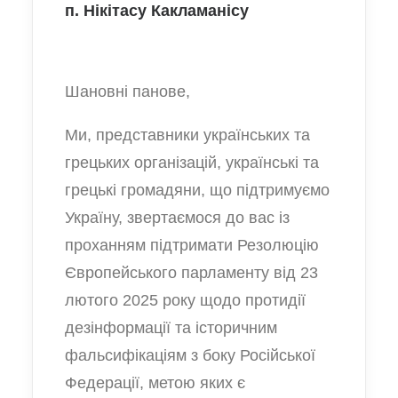
п. Нікітасу Какламанісу
Шановні панове,
Ми, представники українських та
грецьких організацій, українські та
грецькі громадяни, що підтримуємо
Україну, звертаємося до вас із
проханням підтримати Резолюцію
Європейського парламенту від 23
лютого 2025 року щодо протидії
дезінформації та історичним
фальсифікаціям з боку Російської
Федерації, метою яких є