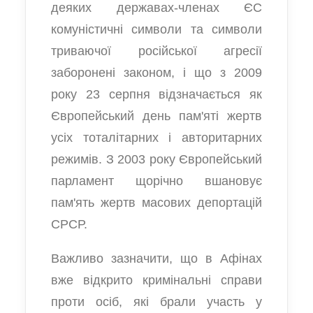
деяких державах-членах ЄС
комуністичні символи та символи
триваючої російської агресії
заборонені законом, і що з 2009
року 23 серпня відзначається як
Європейський день пам'яті жертв
усіх тоталітарних і авторитарних
режимів. З 2003 року Європейський
парламент щорічно вшановує
пам'ять жертв масових депортацій
СРСР.
Важливо зазначити, що в Афінах
вже відкрито кримінальні справи
проти осіб, які брали участь у