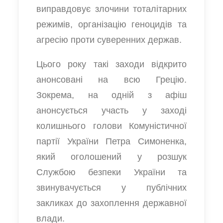
виправдовує злочини тоталітарних
режимів, організацію геноцидів та
агресію проти суверенних держав.
Цього року такі заходи відкрито
анонсовані на всю Грецію.
Зокрема, на одній з афіш
анонсується участь у заході
колишнього голови Комуністичної
партії України Петра Симоненка,
який оголошений у розшук
Службою безпеки України та
звинувачується у публічних
закликах до захоплення державної
влади.