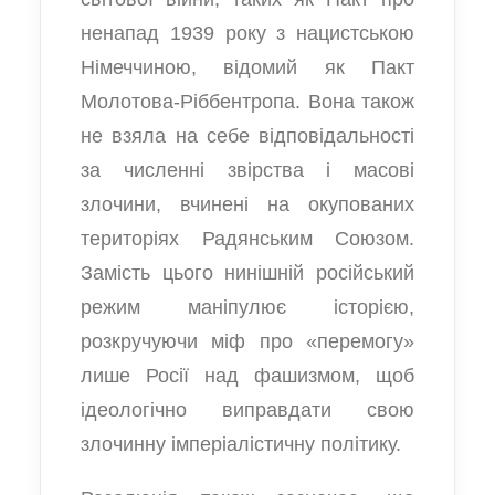
ненапад 1939 року з нацистською
Німеччиною, відомий як Пакт
Молотова-Ріббентропа. Вона також
не взяла на себе відповідальності
за численні звірства і масові
злочини, вчинені на окупованих
територіях Радянським Союзом.
Замість цього нинішній російський
режим маніпулює історією,
розкручуючи міф про «перемогу»
лише Росії над фашизмом, щоб
ідеологічно виправдати свою
злочинну імперіалістичну політику.