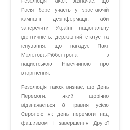
Резолюція також зазначає, що
Росія бере участь у зростаючій
кампанії дезінформації, аби
заперечити Україні національну
ідентичність, державний статус та
існування, що нагадує Пакт
Молотова-Ріббентропа з
нацистською Німеччиною про
вторгнення.
Резолюція також визнає, що День
Перемоги, який щорічно
відзначається 8 травня усією
Європою як день перемоги над
фашизмом і завершення Другої