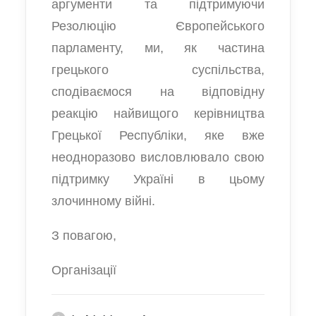
аргументи та підтримуючи
Резолюцію Європейського
парламенту, ми, як частина
грецького суспільства,
сподіваємося на відповідну
реакцію найвищого керівництва
Грецької Республіки, яке вже
неодноразово висловлювало свою
підтримку Україні в цьому
злочинному війні.
З повагою,
Організації