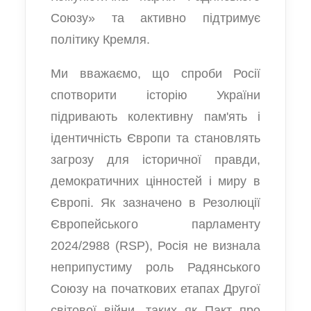
Союзу» та активно підтримує
політику Кремля.
Ми вважаємо, що спроби Росії
спотворити історію України
підривають колективну пам'ять і
ідентичність Європи та становлять
загрозу для історичної правди,
демократичних цінностей і миру в
Європі. Як зазначено в Резолюції
Європейського парламенту
2024/2988 (RSP), Росія не визнала
неприпустиму роль Радянського
Союзу на початкових етапах Другої
світової війни, таких як Пакт про