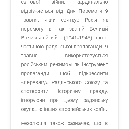
світової війни, кардинально
відрізняється від Дня Перемоги 9
травня, який святкує Росія як
перемогу в так званій Великій
Вітчизняній війні (1941-1945), що є
частиною радянської пропаганди. 9
травня використовується
російським режимом як інструмент
пропаганди, щоб підкреслити
«перевагу» Радянського Союзу та
спотворити історичну правду,
ігноруючи при цьому радянську
окупацію інших європейських країн.
Резолюція також зазначає, що в