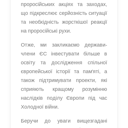
проросійських акціях та заходах,
що підкреслює серйозність ситуації
та необхідність жорсткішої реакції
на проросійські рухи.
Отже, ми закликаємо держави-
члени ЄС інвестувати більше в
освіту та дослідження спільної
європейської історії та пам'яті, а
також підтримувати проекти, які
сприяють кращому розумінню
наслідків поділу Європи під час
Холодної війни.
Беручи до уваги вищезгадані