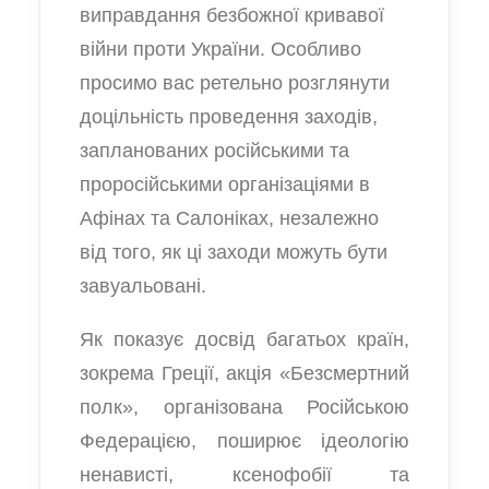
виправдання безбожної кривавої
війни проти України. Особливо
просимо вас ретельно розглянути
доцільність проведення заходів,
запланованих російськими та
проросійськими організаціями в
Афінах та Салоніках, незалежно
від того, як ці заходи можуть бути
завуальовані.
Як показує досвід багатьох країн,
зокрема Греції, акція «Безсмертний
полк», організована Російською
Федерацією, поширює ідеологію
ненависті, ксенофобії та