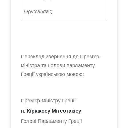
Οργανώσεις
Переклад звернення до Прем'єр-
міністра та Голови парламенту
Греції українською мовою:
Прем'єр-міністру Греції
п. Кіріакосу Мітсотакісу
Голові Парламенту Греції