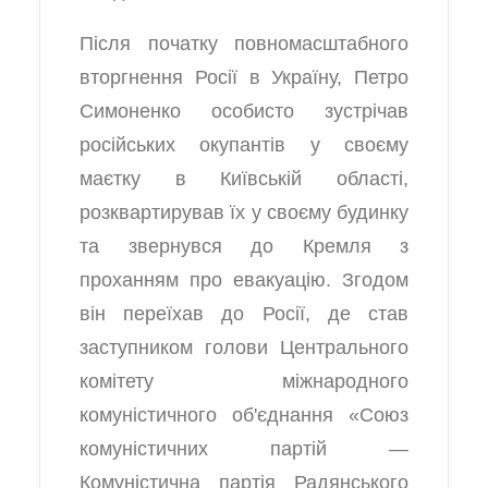
Після початку повномасштабного
вторгнення Росії в Україну, Петро
Симоненко особисто зустрічав
російських окупантів у своєму
маєтку в Київській області,
розквартирував їх у своєму будинку
та звернувся до Кремля з
проханням про евакуацію. Згодом
він переїхав до Росії, де став
заступником голови Центрального
комітету міжнародного
комуністичного об'єднання «Союз
комуністичних партій —
Комуністична партія Радянського