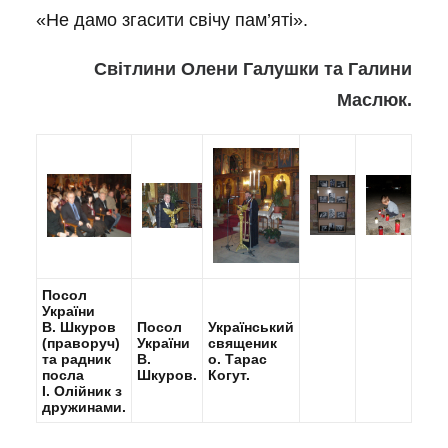
«Не дамо згасити свічу пам’яті».
Світлини Олени Галушки та Галини
Маслюк.
Посол
України
В. Шкуров
Посол
Український
(праворуч)
України
священик
та радник
В.
о. Тарас
посла
Шкуров.
Когут.
І. Олійник з
дружинами.