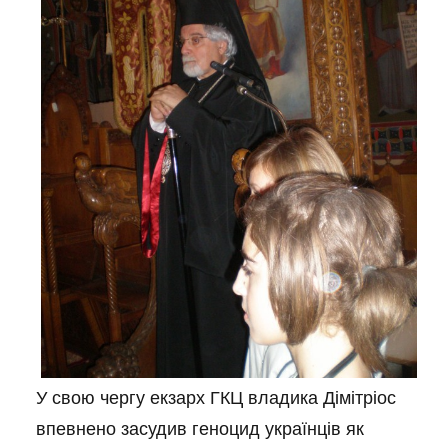
У свою чергу екзарх ГКЦ владика Дімітріос
впевнено засудив геноцид українців як