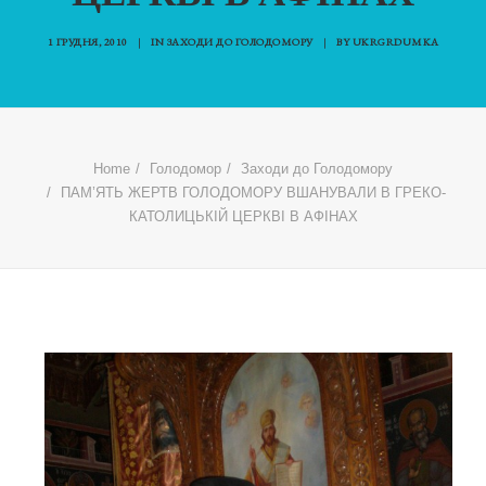
1 ГРУДНЯ, 2010
|
IN
ЗАХОДИ ДО ГОЛОДОМОРУ
|
BY
UKRGRDUMKA
Home
Голодомор
Заходи до Голодомору
ПАМ’ЯТЬ ЖЕРТВ ГОЛОДОМОРУ ВШАНУВАЛИ В ГРЕКО-
КАТОЛИЦЬКІЙ ЦЕРКВІ В АФІНАХ