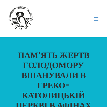
НОВИНИ
ПАМ’ЯТЬ ЖЕРТВ
НЕДІЛЬНА ШКОЛА
ГОЛОДОМОРУ
ГОЛОДОМОР
ВШАНУВАЛИ В
ФОРУМ УКРАЇНСЬКОЇ ДІАСПОРИ В ГРЕЦІЇ
ПРО НАС
ГРЕКО-
“ВІСНИК”/”ΑΓΓΕΛΙΑΦΌΡΟΣ”
КАТОЛИЦЬКІЙ
SEARCH
ЦЕРКВІ В АФІНАХ