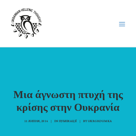
НОВИНИ
НЕДІЛЬНА ШКОЛА
ГОЛОДОМОР
Μια άγνωστη πτυχή της
ФОРУМ УКРАЇНСЬКОЇ ДІАСПОРИ В ГРЕЦІЇ
ПРО НАС
κρίσης στην Ουκρανία
“ВІСНИК”/”ΑΓΓΕΛΙΑΦΌΡΟΣ”
11 ЛИПНЯ, 2014
|
IN
ПУБЛІКАЦІЇ
|
BY
UKRGRDUMKA
SEARCH