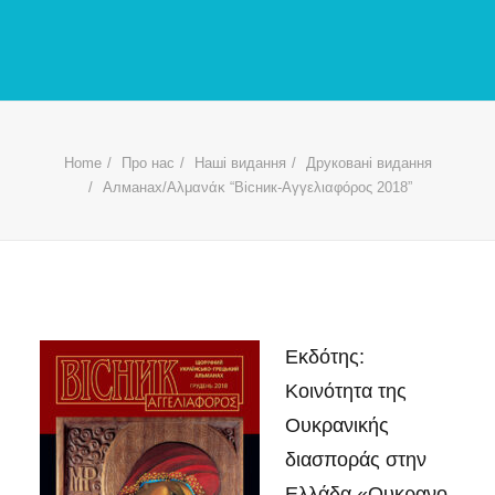
Home
Про нас
Наші видання
Друковані видання
Алманах/Αλμανάκ “Вісник-Αγγελιαφόρος 2018”
Εκδότης:
Κοινότητα της
Ουκρανικής
διασποράς στην
Ελλάδα «Ουκρανο-