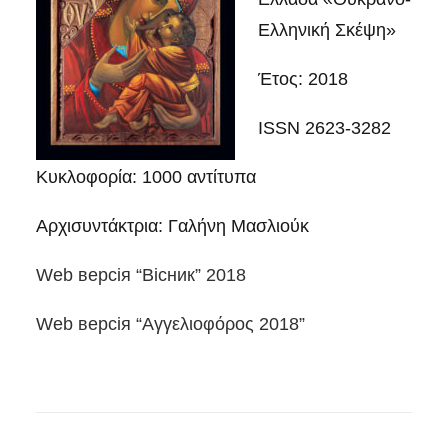
Ελληνική Σκέψη»
Έτος: 2018
ISSN 2623-3282
Κυκλοφορία: 1000 αντίτυπα
Αρχισυντάκτρια: Γαλήνη Μασλιούκ
Web версія “Вісник” 2018
Web версія “Αγγελιοφόρος 2018”