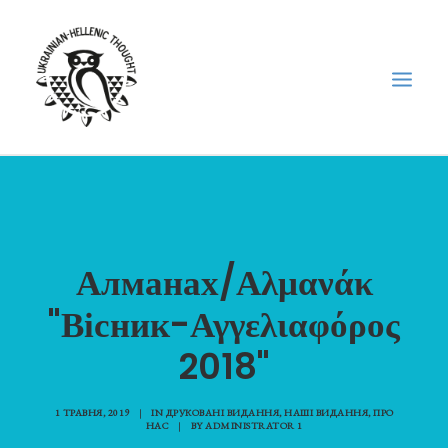
НОВИНИ
НЕДІЛЬНА ШКОЛА
Алманах/Αλμανάκ
ГОЛОДОМОР
ФОРУМ УКРАЇНСЬКОЇ ДІАСПОРИ В ГРЕЦІЇ
"Вісник-Αγγελιαφόρος
ПРО НАС
2018"
“ВІСНИК”/”ΑΓΓΕΛΙΑΦΌΡΟΣ”
SEARCH
1 ТРАВНЯ, 2019
|
IN
ДРУКОВАНІ ВИДАННЯ
,
НАШІ ВИДАННЯ
,
ПРО
НАС
|
BY
ADMINISTRATOR 1