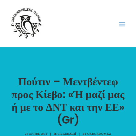
НОВИНИ
НЕДІЛЬНА ШКОЛА
Πούτιν – Μεντβέντεφ
ГОЛОДОМОР
προς Κίεβο: «Ή μαζί μας
ФОРУМ УКРАЇНСЬКОЇ ДІАСПОРИ В ГРЕЦІЇ
ПРО НАС
ή με το ΔΝΤ και την ΕΕ»
“ВІСНИК”/”ΑΓΓΕΛΙΑΦΌΡΟΣ”
(Gr)
SEARCH
29 СІЧНЯ, 2014
|
IN
ПУБЛІКАЦІЇ
|
BY
UKRGRDUMKA