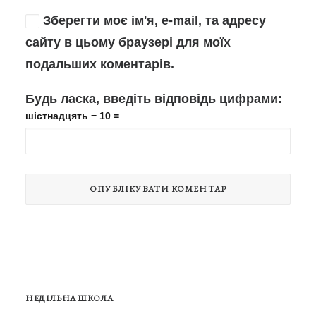
Зберегти моє ім'я, e-mail, та адресу
сайту в цьому браузері для моїх
подальших коментарів.
Будь ласка, введіть відповідь цифрами:
шістнадцять − 10 =
НЕДІЛЬНА ШКОЛА