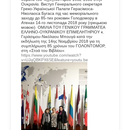
Ουκρανία.
Виступ Генерального секретаря
Греко-Української Палати Герасімоса-
Ніколаоса Бугаса під час меморіального
заходу до 85-тих роковин Голодомору в
Атенах 14-го листопада 2018 року (грецькою
мовою)
.
ΟΜΙΛΙΑ ΤΟΥ ΓΕΝΙΚΟΥ ΓΡΑΜΜΑΤΕΑ
ΕΛΛΗΝΟ-ΟΥΚΡΑΝΙΚΟΥ ΕΠΙΜΕΛΗΤΗΡΙΟΥ κ.
Γεράσιμου-Νικόλαου Μπουγά κατά την
εκδήλωση της 14ης Νοεμβρίου 2018 για τη
συμπλήρωση 85 χρόνων του ΓΟΛΟΝΤΟΜΟΡ,
στη «Στοά του Βιβλίου»
.
https://www.youtube.com/watch?
v=UJqQBKPX6SE&feature=youtu.be