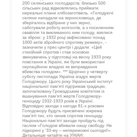
200 селянських господарств, близько 500
сільських рад відмовлялись приймати
нереальні плани хлібозаготівель. «Голодуючі
селяни нападали на зерносховища, де
зберігалось відібране у них зерно,
саботували роботу колгоспів, а з посиленням
свавілля та викликаного ним голоду, взялися
за зброю: у 1932 році зафіксовано понад
1000 актів збройного спротиву режиму», -
зазначили у прес-центрі і додали: «Цей
стихійний спротив і став основою
звинувачень у підготовці на весну 1933 року
повстання в Україні, які були використані
окупаційною владою як виправдання
вбивства голодом». *** Щорічно у четверту
суботу листопада Україна згадує жертв
Голодомору. Цього року Український інститут
національної пам’яті підтримав традицію,
започатковану Громадським комітетом із
вшанування пам’яті жертв Голодомору-
геноциду 1932-1933 років в Україні.
Відповідно заходи з нагоди 81-х роковин
Голодомору будуть присвячені зокрема
пам’яті тих, хто чинив спротив геноциду.
Національні пам’яті заходи пройдуть під
гаслом «Голодом вбивали нашу свободу. Не
підкорені у ‘33-му – непереможні сьогодні!».
Детальніше читайте на УНІАН: