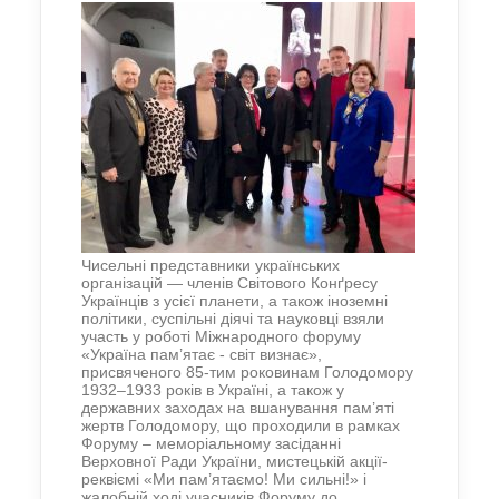
Чисельні представники українських
організацій — членів Світового Конґресу
Українців з усієї планети, а також іноземні
політики, суспільні діячі та науковці взяли
участь у роботі Міжнародного форуму
«Україна пам’ятає - світ визнає»,
присвяченого 85-тим роковинам Голодомору
1932–1933 років в Україні, а також у
державних заходах на вшанування пам’яті
жертв Голодомору, що проходили в рамках
Форуму – меморіальному засіданні
Верховної Ради України, мистецькій акції-
реквіємі «Ми пам’ятаємо! Ми сильні!» і
жалобній ході учасників Форуму до