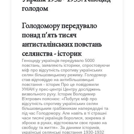
голодом
Голодомору передувало
понад п'ять тисяч
антисталінських повстань
селянства - історик
Геноциду українців передувало 5000
повстань, заявляють історики, спростовуючи
міф про відсутність спротиву українських
селян більшовицькому режиму. Голодомор
став відповіддю на антибільшовицькі
повстання - історик Про це повідомили
УНІАН у прес-центрі Центру досліджень
визвольного руху. Історик Володимир
В’ятрович пояснює: «Побутує міф про
відсутність спротиву українських селян
більшовицьким грабіжникам напередодні та
під час Голодомору. Але навіть в ті страшні
часи тисячі українців боролися, зокрема зі
зброєю в руках, відстоювали своє право на
свободу та життя». За даними істориків,
українські селянські повстання 1930-1932