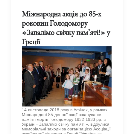
Міжнародна акція до 85-х
роковин Голодомору
«Запалімо свічку пам’яті!» у
Греції
14 листопада 2018 року в Афінах, у рамках
Міжнародної 85-денної акції вшанування
пам’яті жертв Голодомору 1932-1933 рр. в
Україні «Запалімо свічку пам’яті!», відбулися
меморіальні заходи за організацією Асоціації
української діаспори в Греції “Українсько-