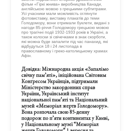
фільм «Гіркі жнива» виробництва Канади,
англійською мовою з грецькими субтитрами.
Усі учасники мали можливість оглянути
фотовиставку, виставку плакатів до теми
Голодомору, вони отримали буклети, видані з
нагоди 85-річчя Голодомору грецькою мовою
про трагічні події 1932-1933 років в Україні, а
також колоски зі свічечками в знак скорботи,
які можна буде запалити під час панахид, які
відбудуться 18 і 24 листопада в
православному і греко-католицькому храмах
Афін.
Довідка:
Міжнародна акція «Запалімо
свічку пам’яті», ініційована Світовим
Конґресом Українців, підтримали
Міністерство закордонних справ
України, Український інститут
національної пам’яті та Національний
музей «Меморіал жертв Голодомору».
Вона розпочала свою 85-денну
подорож по п’яти континентах у Києві,
у Національному музеї “Меморіал
жертв Голодомору” 1 вересня та