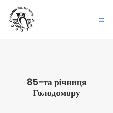
НОВИНИ
НЕДІЛЬНА ШКОЛА
ГОЛОДОМОР
ФОРУМ УКРАЇНСЬКОЇ ДІАСПОРИ В ГРЕЦІЇ
85-та річниця
ПРО НАС
Голодомору
“ВІСНИК”/”ΑΓΓΕΛΙΑΦΌΡΟΣ”
SEARCH