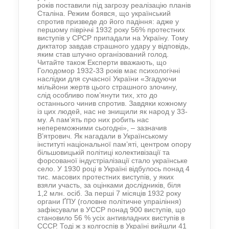
років поставили під загрозу реалізацію планів
Сталіна. Режим боявся, що український
спротив призведе до його падіння: адже у
першому півріччі 1932 року 56% протестних
виступів у СРСР припадали на Україну. Тому
диктатор завдав страшного удару у відповідь,
яким став штучно організований голод.
Читайте також Експерти вважають, що
Голодомор 1932-33 років має психологічні
наслідки для сучасної України «Згадуючи
мільйони жертв цього страшного злочину,
слід особливо пом’янути тих, хто до
останнього чинив спротив. Завдяки кожному
із цих людей, нас не знищили як народ у 33-
му. А пам’ять про них робить нас
непереможними сьогодні», – зазначив
В’ятрович. Як нагадали в Українському
інституті національної пам’яті, центром опору
більшовицькій політиці колективізації та
форсованої індустріалізації стало українське
село. У 1930 році в Україні відбулось понад 4
тис. масових протестних виступів, у яких
взяли участь, за оцінками дослідників, біля
1,2 млн. осіб. За перші 7 місяців 1932 року
органи ҐПУ (головне політичне упраіління)
зафіксували в УССР понад 900 виступів, що
становило 56 % усіх антивладних виступів в
СССР. Тоді ж з колгоспів в Україні вийшли 41