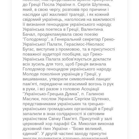
до Греції Посла України п. Сергія Шутенка,
який, в свою чергу, розповів про причини і
наслідки цієї жахливої трагедії, і як кожний
свідомий українець, наголосив на важливості
її визнання геноцидом українського народу.
Українська поетеса в Греції, Валентина
Бачал, продекламувала свою поезію
“Голодомор”, а Генеральний секретар Греко-
Української Палати, Герасімос-Ніколаос
Бугас, виступив з промовою, та в присутності
поважної аудиторії пообіцяв, що Греко-
Українська Палата зобов'язується докласти
всіх зусиль для того, щоб Греція визнала
Голодомор геноцидом українського народу.
Молоде покоління українців у Греції, у
вишиванках, утворили символічний ланцюг
пам'яті, передаючи незгасимий вогонь із рук
в руки, і всі разом з головою Асоціації
“Українсько-Грецька Думка”, п. Галиною
Маслюк, послом України Сергієм Шутенко,
представниками українських та грецько-
українських громадських організацій в Греції
запалили в знак солідарності зі світовим
українством Свічку Пам'яті. Присутній у залі
церковний хор парафії Св. Миколая виконав
духовний гімн України - “Боже великий,
єдиний”. У другій частині заходу присутні
змогли подивитися історико-драматичний