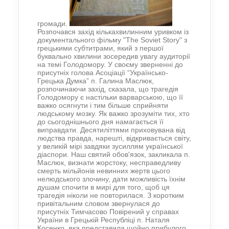
громади.
Розпочався захід кількахвилинним уривком із
документального фільму "
The Soviet Story"
з
грецькими субтитрами, який з першої
буквально хвилини зосередив увагу аудиторії
на темі Голодомору. У своєму зверненні до
присутніх голова Асоціації “Українсько-
Грецька Думка” п. Галина Маслюк,
розпочинаючи захід, сказала, що трагедія
Голодомору є настільки варварською, що її
важко осягнути і тим більше сприйняти
людському мозку. Як важко зрозуміти тих, хто
до сьогоднішнього дня намагається її
виправдати. Десятиліттями приховувана від
людства правда, нарешті, відкривається світу,
у великій мірі завдяки зусиллям української
діаспори. Наш святий обов'язок, закликала п.
Маслюк, визнати жорстоку, несправедливу
смерть мільйонів невинних жертв цього
нелюдського злочину, дати можливість їхнім
душам спочити в мирі для того, щоб ця
трагедія ніколи не повторилася. З коротким
привітальним словом звернулася до
присутніх Тимчасово Повірений у справах
України в Грецькій Республіці п. Наталя
Косенко, яка представила щойно прибулого