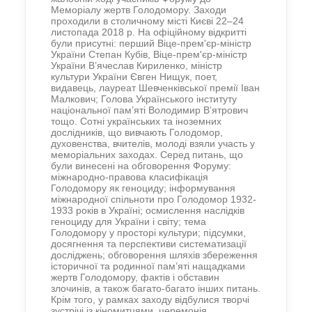
Меморіалу жертв Голодомору. Заходи
проходили в столичному місті Києві 22–24
листопада 2018 р. На офіційному відкритті
були присутні: перший Віце-прем'єр-міністр
України Степан Кубів, Віце-прем'єр-міністр
України В’ячеслав Кириленко, міністр
культури України Євген Нищук, поет,
видавець, лауреат Шевченківської премії Іван
Малкович; Голова Українського інституту
національної пам’яті Володимир В’ятрович
тощо. Сотні українських та іноземних
дослідників, що вивчають Голодомор,
духовенства, вчителів, молоді взяли участь у
меморіальних заходах. Серед питань, що
були винесені на обговорення Форуму:
міжнародно-правова класифікація
Голодомору як геноциду; інформування
міжнародної спільноти про Голодомор 1932-
1933 років в Україні; осмислення наслідків
геноциду для України і світу; тема
Голодомору у просторі культури; підсумки,
досягнення та перспективи систематизації
досліджень; обговорення шляхів збереження
історичної та родинної пам’яті нащадками
жертв Голодомору, фактів і обставин
злочинів, а також багато-багато інших питань.
Крім того, у рамках заходу відбулися творчі
зустрічі із кіномитцями, церемонія