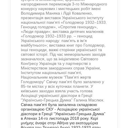
нагородження переможців 3-го Міжнародного
конкурсу наукових і мистецьких робіт імені
Володимира Маняка і Лідії Коваленко,
презентація виставок Українського інституту
національної пам’яті «Голодомор 1932–1933.
Геноцид голодом», «Спротив геноциду»,
«Люди правди»; виставка дитячих малюнків
«Голодомор 1932–1933 рр. – геноцид
Українського народу: пам’ять в ім’я
майбутнього»; виставка книг про Голодомор,
інші геноциди, важкі сторінки української та
світової історії. Під час меморіальних заходів
зазначалося, що за ініціативою Світового
Конґресу Українців та у партнерстві з
Міністерством закордонних справ України,
Інститутом національної пам'яті,
Національним музеєм “Пам'яті жертв
Голодомору” Свічку пам'яті було запалено у
85-ти містах у всіх куточках планети. У
київських заходах взяла участь голова
Асоціації української діаспори в Греції
“Українсько-Грецька Думка” Галина Маслюк.
Свічка пам'яті була запалена складовою
організацією СКУ - Асоціацією української
діаспори в Греції “Українсько-Грецька Думка”
в Атенах 14-го листопада 2018 року.
Κερί
μνήμης άναψε στην Αθήνα για εκατομμύρια
θύματα του Τεχνητού Λιμού 1932-1933 στην