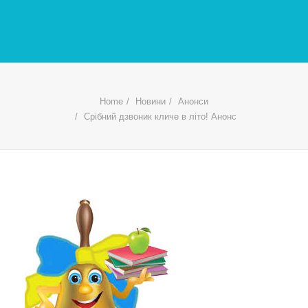
Home
Новини
Анонси
Срібний дзвоник кличе в літо! Анонс