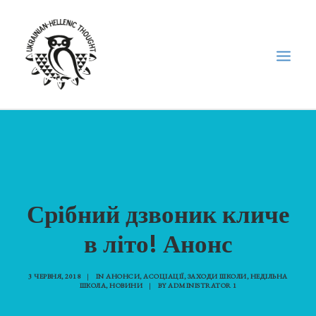
НОВИНИ
НЕДІЛЬНА ШКОЛА
ГОЛОДОМОР
Срібний дзвоник кличе
ФОРУМ УКРАЇНСЬКОЇ ДІАСПОРИ В ГРЕЦІЇ
в літо! Анонс
ПРО НАС
“ВІСНИК”/”ΑΓΓΕΛΙΑΦΌΡΟΣ”
3 ЧЕРВНЯ, 2018
|
IN
АНОНСИ
,
АСОЦІАЦІЇ
,
ЗАХОДИ ШКОЛИ
,
НЕДІЛЬНА
SEARCH
ШКОЛА
,
НОВИНИ
|
BY
ADMINISTRATOR 1