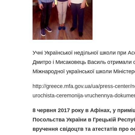
Учні Української недільної школи при Ас
Дмитро і Мисаковець Василь отримали с
Міжнародної української школи Міністерс
http://greece.mfa.gov.ua/ua/press-center/n
urochista-ceremonija-vruchennya-dokumen
8 червня 2017 року в Афінах, у прим
Посольства України в Грецькій Респу
вручення свідоцтв та атестатів про 