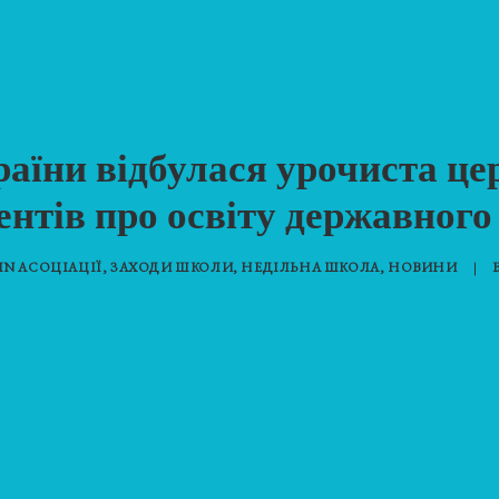
раїни відбулася урочиста це
нтів про освіту державного
IN
АСОЦІАЦІЇ
,
ЗАХОДИ ШКОЛИ
,
НЕДІЛЬНА ШКОЛА
,
НОВИНИ
|