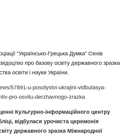
оціації “Українсько-Грецька Думка”
Сенів
відоцтво про базову освіту державного зразка
тва освіти і науки України.
ews/57891-u-posolystvi-ukrajini-vidbulasya-
tiv-pro-osvitu-derzhavnogo-zrazka
іщенні Культурно-інформаційного центру
бліці, відбулася урочиста церемонія
освіту державного зразка Міжнародної