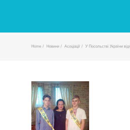
Home
Новини
Асоціації
У Посольстві України ві