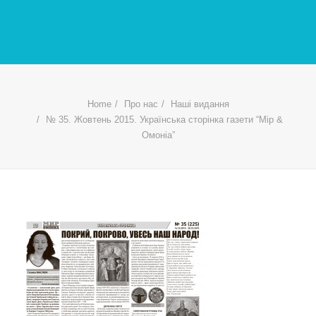
Home
Про нас
Наші видання
№ 35. Жовтень 2015. Українська сторінка газети “Мір &
Омоніа”