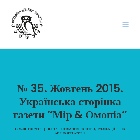
НОВИНИ
НЕДІЛЬНА ШКОЛА
№ 35. Жовтень 2015.
ГОЛОДОМОР
ФОРУМ УКРАЇНСЬКОЇ ДІАСПОРИ В ГРЕЦІЇ
Українська сторінка
ПРО НАС
газети “Мір & Омоніа”
“ВІСНИК”/”ΑΓΓΕΛΙΑΦΌΡΟΣ”
SEARCH
14 ЖОВТНЯ, 2015
|
IN
НАШІ ВИДАННЯ
,
НОВИНИ
,
ПУБЛІКАЦІЇ
|
BY
ADMINISTRATOR 1