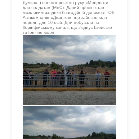
Думка» і волонтерського руху «Мeцeнaти
для сoлдaтa» (МдС). Даний проект став
можливим завдяки благодійній допомозі ТОВ
Авіакомпанія «Джоніка», що забезпечила
переліт для 10 осіб. Діти побували на
Корінфійському каналі, що з'єднує Егейське
та Іонічне моря.