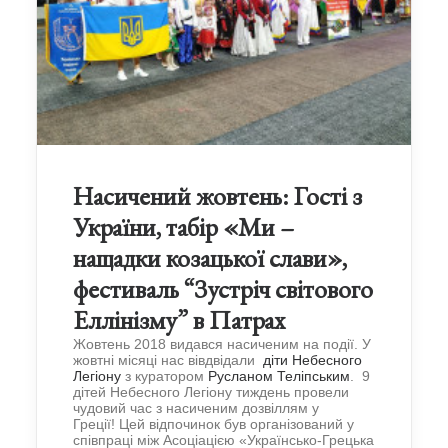
Насичений жовтень: Гості з
України, табір «Ми –
нащадки козацької слави»,
фестиваль “Зустріч світового
Еллінізму” в Патрах
Жовтень 2018 видався насиченим на події. У
жовтні місяці нас вівдвідали
діти Небесного
Легіону
з куратором
Русланом Теліпським
. 9
дітей Небесного Легіону тиждень провели
чудовий час з насиченим дозвіллям у
Греції! Цей відпочинок був організований у
співпраці між Асоціацією «Українсько-Грецька