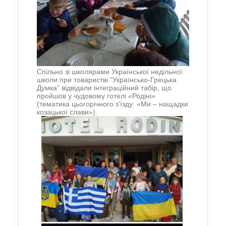
Спільно зі школярами Української недільної
школи при товаристві "Українсько-Грецька
Думка" відвідали інтеграційний табір, що
пройшов у чудовому готелі «Родіні»
(тематика цьогорічного з'їзду: «Ми – нащадки
козацької слави»).