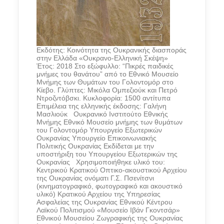
Εκδότης: Κοινότητα της Ουκρανικής διασποράς
στην Ελλάδα «Ουκρανο-Ελληνική Σκέψη»
Έτος: 2018 Στο εξώφυλλο: “Πικρές παιδικές
μνήμες του θανάτου” από το Εθνικό Μουσείο
Μνήμης των Θυμάτων του Γολοντομόρ στο
Κίεβο. Γλύπτες: Μικόλα Ομπεζιούκ και Πετρό
Ντροζντόβσκι. Κυκλοφορία: 1500 αντίτυπα
Επιμέλεια της ελληνικής έκδοσης: Γαλήνη
Μασλιούκ Ουκρανικό Ινστιτούτο Εθνικής
Μνήμης Εθνικό Μουσείο μνήμης των θυμάτων
του Γολοντομόρ Υπουργείο Εξωτερικών
Ουκρανίας Υπουργείο Επικοινωνιακής
Πολιτικής Ουκρανίας Εκδίδεται με την
υποστήριξη του Υπουργείου Εξωτερικών της
Ουκρανίας Χρησιμοποιήθηκε υλικό του:
Κεντρικού Κρατικού Οπτικο-ακουστικού Αρχείου
της Ουκρανίας ονόματι Γ.Σ. Πσενίτσνι
(κινηματογραφικό, φωτογραφικό και ακουστικό
υλικό) Κρατικού Αρχείου της Υπηρεσίας
Ασφαλείας της Ουκρανίας Εθνικού Κέντρου
Λαϊκού Πολιτισμού «Μουσείο Ιβάν Γκοντσάρ»
Εθνικού Μουσείου Ζωγραφικής της Ουκρανίας