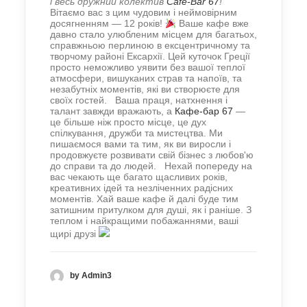
і весь дружний колектив
Cafe-Bar 67
!
Вітаємо вас з цим чудовим і неймовірним
досягненням — 12 років!
Ваше кафе вже
давно стало улюбленим місцем для багатьох,
справжньою перлиною в ексцентричному та
творчому районі Ексархії. Цей куточок Греції
прост
о неможливо уявити без вашої теплої
атмосфери, вишуканих страв та напоїв, та
незабутніх моментів, які ви створюєте для
своїх гостей.
Ваша праця, натхнення і
талант завжди вражають, а
Кафе-бар 67
—
це більше ніж просто місце, це дух
спілкування, дружби та мист
ецтва. Ми
пишаємося вами та тим, як ви виросли і
продовжуєте розвивати свій бізнес з любов'ю
до справи та до людей.
Нехай попереду на
вас чекають ще багато щасливих років,
креативних ідей та незліченних радісних
моментів. Хай ваше кафе й далі буде тим
затишним притулком для душі, як і раніше.
З
теплом і найкращими побажаннями,
ваші
щирі друзі
by Admin3