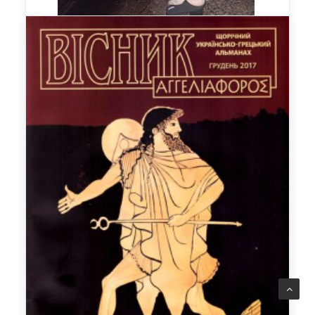
13 жовтня 2018 року українські діаспоряни
Греції та гості з України взяли участь у
великому заході – Першому фестивалі
“Зустріч світового Еллінізму” під гаслом “Усі
разом – можемо”, який відбувся на стадіоні
Аполлона в столиці Пелопоннесу – Патрах,
район Перівола. Фестиваль проводився
Українсько-Грецькою спілкою дружби “Фарос”
у співорганізації з Периферією Західної
Греції, за участю представників уряду Греції,