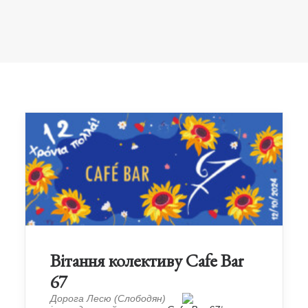
Вітання колективу Cafe Bar
67
Дорога Лесю (Слободян)