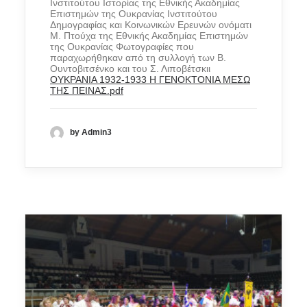
Ινστιτούτου Ιστορίας της Εθνικής Ακαδημίας
Επιστημών της Ουκρανίας Ινστιτούτου
Δημογραφίας και Κοινωνικών Ερευνών ονόματι
Μ. Πτούχα της Εθνικής Ακαδημίας Επιστημών
της Ουκρανίας Φωτογραφίες που
παραχωρήθηκαν από τη συλλογή των Β.
Ουντοβιτσένκο και του Σ. Λιποβέτσκιι
ΟΥΚΡΑΝΙΑ 1932-1933 Η ΓΕΝΟΚΤΟΝΙΑ ΜΕΣΩ
ΤΗΣ ΠΕΙΝΑΣ.pdf
by Admin3