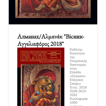
Алманах/Αλμανάκ "Вісник-
Αγγελιαφόρος 2018"
Εκδότης:
Κοινότητα
της
Ουκρανικής
διασποράς
στην
Ελλάδα
«Ουκρανο-
Ελληνική
Σκέψη»
Έτος: 2018
ISSN 2623-
3282
Κυκλοφορία:
1000