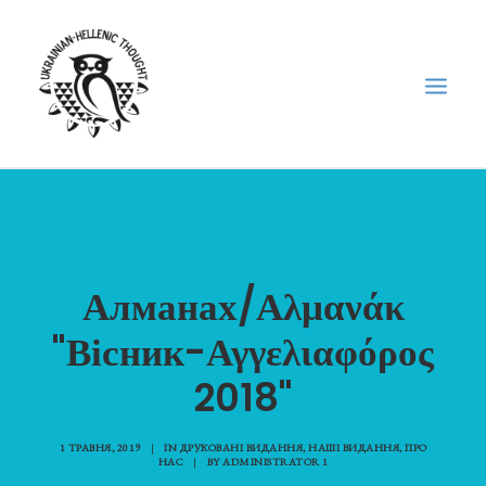
НОВИНИ
НЕДІЛЬНА ШКОЛА
Алманах/Αλμανάκ
ГОЛОДОМОР
ФОРУМ УКРАЇНСЬКОЇ ДІАСПОРИ В ГРЕЦІЇ
"Вісник-Αγγελιαφόρος
ПРО НАС
2018"
“ВІСНИК”/”ΑΓΓΕΛΙΑΦΌΡΟΣ”
SEARCH
1 ТРАВНЯ, 2019
|
IN
ДРУКОВАНІ ВИДАННЯ
,
НАШІ ВИДАННЯ
,
ПРО
НАС
|
BY
ADMINISTRATOR 1