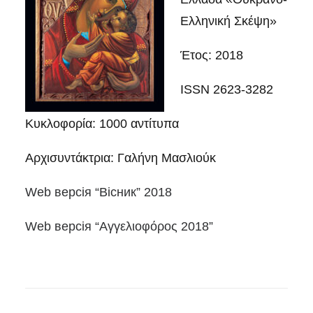
Ελληνική Σκέψη»
Έτος: 2018
ISSN 2623-3282
Κυκλοφορία: 1000 αντίτυπα
Αρχισυντάκτρια: Γαλήνη Μασλιούκ
Web версія “Вісник” 2018
Web версія “Αγγελιοφόρος 2018”