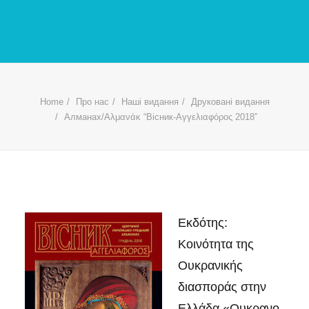
Home
Про нас
Наші видання
Друковані видання
Алманах/Αλμανάκ “Вісник-Αγγελιαφόρος 2018”
Εκδότης:
Κοινότητα της
Ουκρανικής
διασποράς στην
Ελλάδα «Ουκρανο-