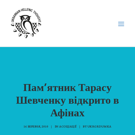
НОВИНИ
НЕДІЛЬНА ШКОЛА
ГОЛОДОМОР
Пам’ятник Тарасу
ФОРУМ УКРАЇНСЬКОЇ ДІАСПОРИ В ГРЕЦІЇ
Шевченку відкрито в
ПРО НАС
Афінах
“ВІСНИК”/”ΑΓΓΕΛΙΑΦΌΡΟΣ”
SEARCH
16 БЕРЕЗНЯ, 2010
|
IN
АСОЦІАЦІЇ
|
BY
UKRGRDUMKA