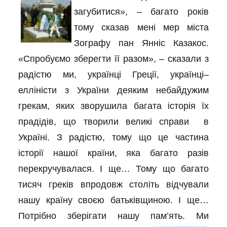
загубитися», – багато років
тому сказав мені мер міста
Зографу пан Янніс Казакос.
«Спробуємо зберегти її разом», – сказали з
радістю ми, українці Греції, українці–
елліністи з України деяким небайдужим
грекам, яких зворушила багата історія їх
прадідів, що творили великі справи в
Україні. З радістю, тому що це частина
історії нашої країни, яка багато разів
перекручувалася. І ще… Тому що багато
тисяч греків впродовж століть відчували
нашу країну своєю батьківщиною. І ще…
Потрібно зберігати нашу пам’ять. Ми