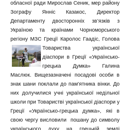
обласної ради Мирослав Сеник, мер району
Зографу Янніс Казакос, Директор
Департаменту двосторонніх зв’язків з
Україною та країнами Чорноморського
регіону МЗС Греції Каролос Гаадіс,
Голова
Товариства української
діаспори в Греції «Українсько-
грецька Думка» Галина
Маслюк. Вищезазначені посадові особи в
знак шани поклали до пам’ятника вінки. До
них долучилися учні української недільної
школи при Товаристві української діаспори у
Греції «Українсько-грецька думка», які в
свою чергу висловили пошану до символу
українського духу на грецькій землі