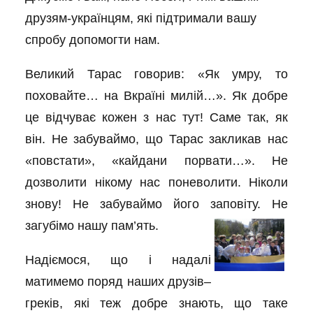
друзям-українцям, які підтримали вашу
спробу допомогти нам.
Великий Тарас говорив: «Як умру, то
поховайте… на Вкраїні милій…». Як добре
це відчуває кожен з нас тут! Саме так, як
він. Не забуваймо, що Тарас закликав нас
«повстати», «кайдани порвати…». Не
дозволити нікому нас поневолити. Ніколи
знову! Не забуваймо його заповіту. Не
загубімо нашу па
м’ять.
Надіємося, що і надалі
матимемо поряд наших друзів–
греків, які теж добре знають, що таке