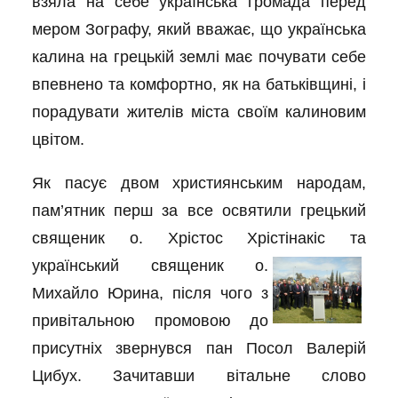
взяла на себе українська громада перед
мером Зографу, який вважає, що українська
калина на грецькій землі має почувати себе
впевнено та комфортно, як на батьківщині, і
порадувати жителів міста своїм калиновим
цвітом.
Як пасує двом християнським народам,
пам’ятник перш за все освятили грецький
священик о. Хрістос Хрістінакіс та
український
священик о.
Михайло Юрина, після чого з
привітальною промовою до
присутніх звернувся пан Посол Валерій
Цибух. Зачитавши вітальне слово