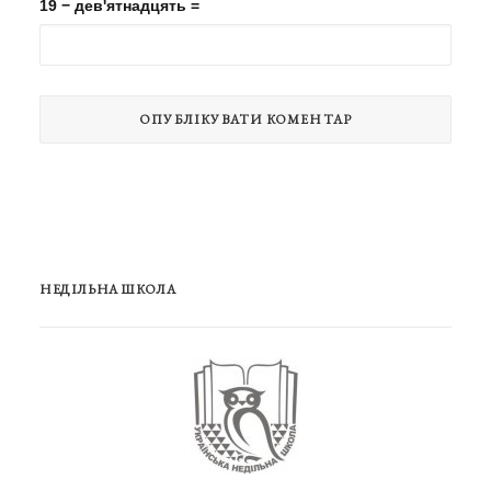
19 − дев'ятнадцять =
НЕДІЛЬНА ШКОЛА