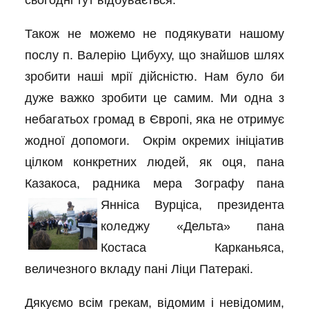
сьогодні тут відбувається.
Також не можемо не подякувати нашому
послу п. Валерію Цибуху, що знайшов шлях
зробити наші мрії дійсністю. Нам було би
дуже важко зробити це самим. Ми одна з
небагатьох громад в Європі, яка не отримує
жодної допомоги. Окрім окремих ініціатив
цілком конкретних людей, як оця, пана
Казакоса, радника мера Зографу пана
Янніса Вурціса, пре
зидента
коледжу «Дельта» пана
Костаса Карканьяса,
величезного вкладу пані Ліци Патеракі.
Дякуємо всім грекам, відомим і невідомим,