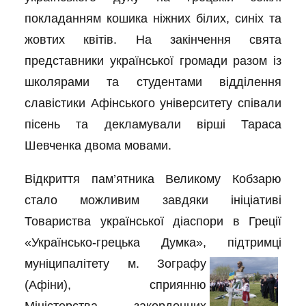
покладанням кошика ніжних білих, синіх та
жовтих квітів. На закінчення свята
представники української громади разом із
школярами та студентами відділення
славістики Афінського університету співали
пісень та декламували вірші Тараса
Шевченка двома мовами.
Відкриття пам’ятника Великому Кобзарю
стало можливим завдяки ініціативі
Товариства української діаспори в Греції
«Українсько-грецька Думка», підтримці
муніципалітету м. Зографу
(Афіни), сприянню