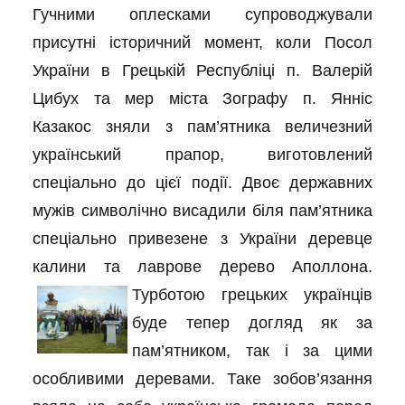
Гучними оплесками супроводжували
присутні історичний момент, коли Посол
України в Грецькій Республіці п. Валерій
Цибух та мер міста Зографу п. Янніс
Казакос зняли з пам’ятника величезний
український прапор, виготовлений
спеціально до цієї події. Двоє державних
мужів символічно висадили біля пам’ятника
спеціально привезене з України деревце
калини та лаврове дерево Аполлона.
Турботою грецьких українців
буде тепер догляд як за
пам’ятником, так і за цими
особливими деревами. Таке зобов’язання