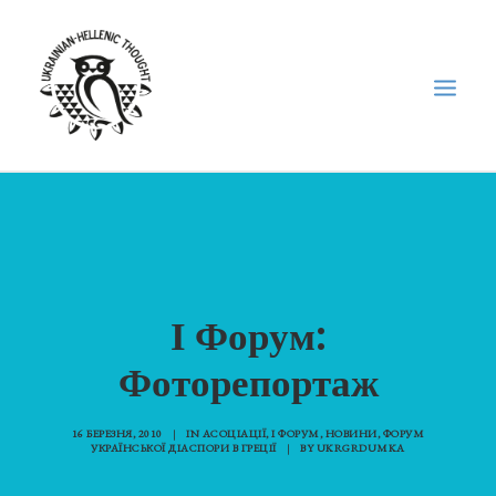
НОВИНИ
НЕДІЛЬНА ШКОЛА
ГОЛОДОМОР
І Форум:
ФОРУМ УКРАЇНСЬКОЇ ДІАСПОРИ В ГРЕЦІЇ
Фоторепортаж
ПРО НАС
“ВІСНИК”/”ΑΓΓΕΛΙΑΦΌΡΟΣ”
16 БЕРЕЗНЯ, 2010
|
IN
АСОЦІАЦІЇ
,
І ФОРУМ
,
НОВИНИ
,
ФОРУМ
SEARCH
УКРАЇНСЬКОЇ ДІАСПОРИ В ГРЕЦІЇ
|
BY
UKRGRDUMKA