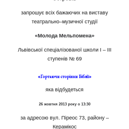
запрошує всіх бажаючих на виставу
театрально–музичної студії
«Молода Мельпомена»
Львівської спеціалізованої школи I – III
ступенів № 69
«Гортаючи сторінки Біблії»
яка відбудеться
26 жовтня 2013 року о 13:30
за адресою вул. Піреос 73, району –
Керамікос