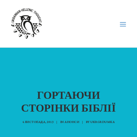
НОВИНИ
НЕДІЛЬНА ШКОЛА
ГОЛОДОМОР
ГОРТАЮЧИ
ФОРУМ УКРАЇНСЬКОЇ ДІАСПОРИ В ГРЕЦІЇ
ПРО НАС
СТОРІНКИ БІБЛІЇ
“ВІСНИК”/”ΑΓΓΕΛΙΑΦΌΡΟΣ”
4 ЛИСТОПАДА, 2013
|
IN
АНОНСИ
|
BY
UKRGRDUMKA
SEARCH