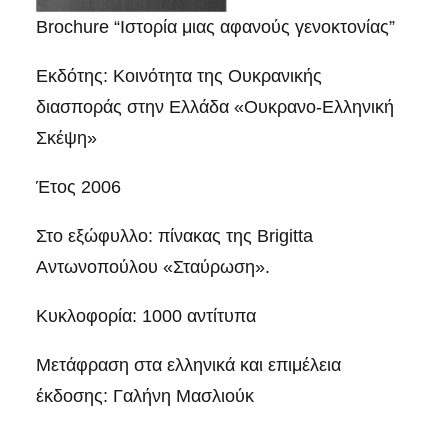
Brochure “Ιστορία μιας αφανούς γενοκτονίας”
Εκδότης: Κοινότητα της Ουκρανικής
διασποράς στην Ελλάδα «Ουκρανο-Ελληνική
Σκέψη»
Έτος 2006
Στο εξώφυλλο: πίνακας της Brigitta
Αντωνοπούλου «Σταύρωση».
Κυκλοφορία: 1000 αντίτυπα
Μετάφραση στα ελληνικά και επιμέλεια
έκδοσης: Γαλήνη Μασλιούκ