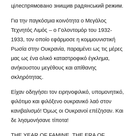
цілеспрямовано знищив радянський режим.
Για την παγκόσμια κοινότητα ο Μεγάλος
Τεχνητός Λιμός – ο Γολοντομόρ του 1932-
1933, τον οποίο εφάρμοσε η κομμουνιστική
Ρωσία στην Ουκρανία, παραμένει ως τις μέρες
μας ως ένα ολικό καταστροφικό έγκλημα,
ανήκουστου μεγέθους και απίθανης
σκληρότητας.
Είχαν οδηγήσει τον ειρηνοφιλικό, υπομονητικό,
φιλότιμο και φιλόξενο ουκρανικό λαό στον
κανιβαλισμό! Όμως οι Ουκρανοί επέζησαν. Και
δε λησμονήσανε τίποτα!
THE YEAR OF FAMINE, THE ERA OF