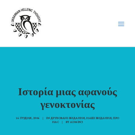
НОВИНИ
НЕДІЛЬНА ШКОЛА
ГОЛОДОМОР
Ιστορία μιας αφανούς
ФОРУМ УКРАЇНСЬКОЇ ДІАСПОРИ В ГРЕЦІЇ
γενοκτονίας
ПРО НАС
“ВІСНИК”/”ΑΓΓΕΛΙΑΦΌΡΟΣ”
16 ГРУДНЯ, 2006
|
IN
ДРУКОВАНІ ВИДАННЯ
,
НАШІ ВИДАННЯ
,
ПРО
SEARCH
НАС
|
BY
ADMIN3