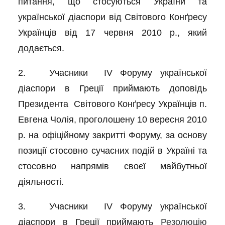
питання, що стосуються України та
української діаспори від Світового Конґресу
Українців від 17 червня 2010 р., який
додається.
2. Учасники IV Форуму української
діаспори в Греції приймають доповідь
Президента Світового Конґресу Українців п.
Евгена Чолія, проголошену 10 вересня 2010
р. на офіційному закритті Форуму, за основу
позиції стосовно сучасних подій в Україні та
стосовно напрямів своєї майбутньої
діяльності.
3. Учасники IV Форуму української
діаспори в Греції приймають
Резолюцію