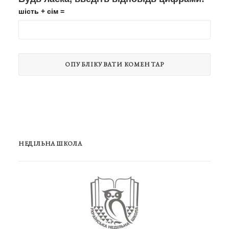
шість + сім =
НЕДІЛЬНА ШКОЛА