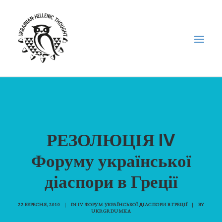
НОВИНИ
НЕДІЛЬНА ШКОЛА
РЕЗОЛЮЦІЯ IV
ГОЛОДОМОР
ФОРУМ УКРАЇНСЬКОЇ ДІАСПОРИ В ГРЕЦІЇ
Форуму української
ПРО НАС
діаспори в Греції
“ВІСНИК”/”ΑΓΓΕΛΙΑΦΌΡΟΣ”
SEARCH
22 ВЕРЕСНЯ, 2010
|
IN
IV ФОРУМ УКРАЇНСЬКОЇ ДІАСПОРИ В ГРЕЦІЇ
|
BY
UKRGRDUMKA