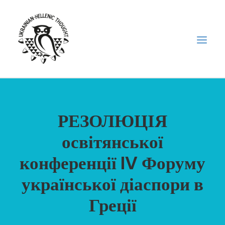
НОВИНИ
РЕЗОЛЮЦІЯ
НЕДІЛЬНА ШКОЛА
освітянської
ГОЛОДОМОР
ФОРУМ УКРАЇНСЬКОЇ ДІАСПОРИ В ГРЕЦІЇ
конференції IV Форуму
ПРО НАС
української діаспори в
“ВІСНИК”/”ΑΓΓΕΛΙΑΦΌΡΟΣ”
Греції
SEARCH