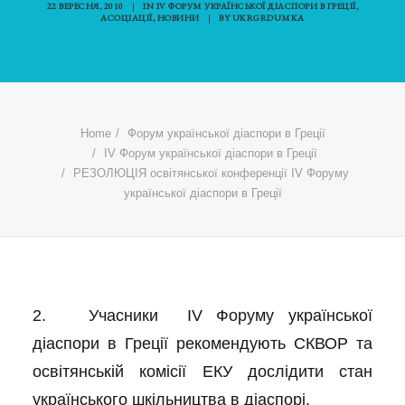
22 ВЕРЕСНЯ, 2010
|
IN
IV ФОРУМ УКРАЇНСЬКОЇ ДІАСПОРИ В ГРЕЦІЇ
,
АСОЦІАЦІЇ
,
НОВИНИ
|
BY
UKRGRDUMKA
Home
Форум української діаспори в Греції
IV Форум української діаспори в Греції
РЕЗОЛЮЦІЯ освітянської конференції IV Форуму
української діаспори в Греції
2. Учасники IV Форуму української
діаспори в Греції рекомендують СКВОР та
освітянській комісії ЕКУ дослідити стан
українського шкільництва в діаспорі.