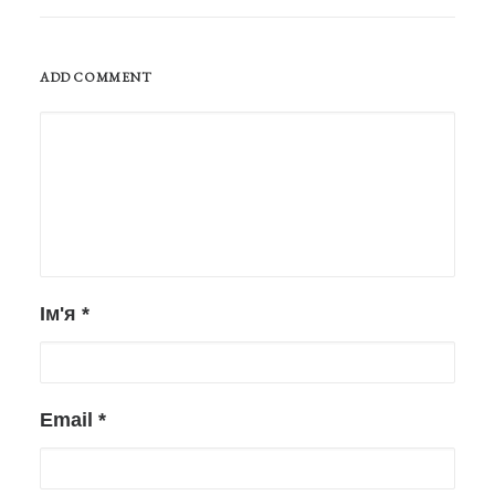
ADD COMMENT
Ім'я
*
Email
*