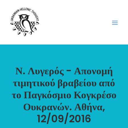
НОВИНИ
Ν. Λυγερός - Απονομή
НЕДІЛЬНА ШКОЛА
ГОЛОДОМОР
τιμητικού βραβείου από
ФОРУМ УКРАЇНСЬКОЇ ДІАСПОРИ В ГРЕЦІЇ
το Παγκόσμιο Κογκρέσο
ПРО НАС
Ουκρανών. Αθήνα,
“ВІСНИК”/”ΑΓΓΕΛΙΑΦΌΡΟΣ”
12/09/2016
SEARCH