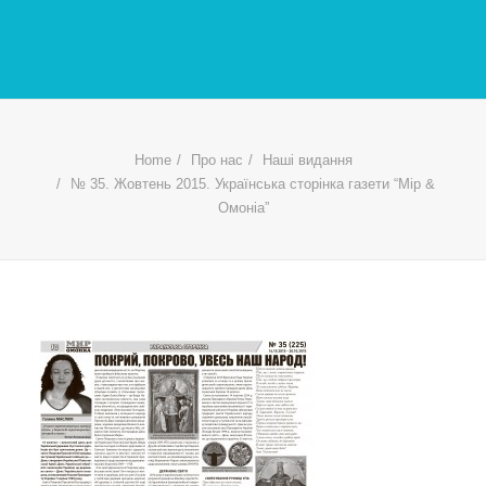
Home
Про нас
Наші видання
№ 35. Жовтень 2015. Українська сторінка газети “Мір &
Омоніа”