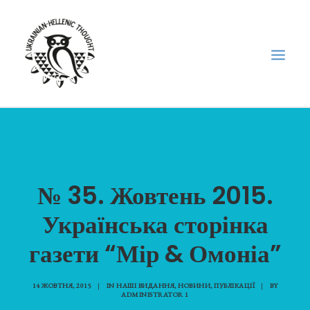
НОВИНИ
НЕДІЛЬНА ШКОЛА
№ 35. Жовтень 2015.
ГОЛОДОМОР
ФОРУМ УКРАЇНСЬКОЇ ДІАСПОРИ В ГРЕЦІЇ
Українська сторінка
ПРО НАС
газети “Мір & Омоніа”
“ВІСНИК”/”ΑΓΓΕΛΙΑΦΌΡΟΣ”
SEARCH
14 ЖОВТНЯ, 2015
|
IN
НАШІ ВИДАННЯ
,
НОВИНИ
,
ПУБЛІКАЦІЇ
|
BY
ADMINISTRATOR 1