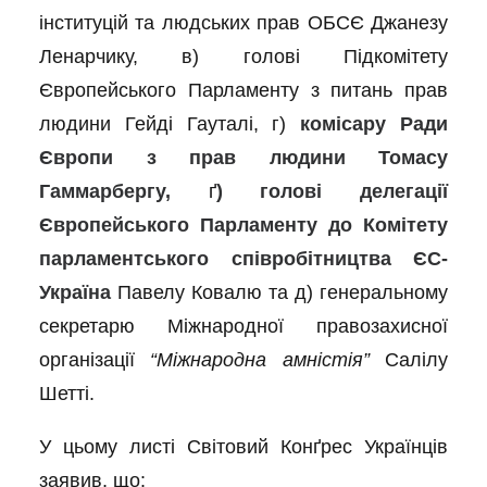
інституцій та людських прав ОБСЄ Джанезу
Ленарчику, в) голові Підкомітету
Європейського Парламенту з питань прав
людини Гейді Гауталі, г)
комісару Ради
Європи з прав людини Томасу
Гаммарбергу,
ґ
) голові делегації
Європейського Парламенту до Комітету
парламентського співробітництва ЄС-
Україна
Павелу Ковалю та д) генеральному
секретарю Міжнародної правозахисної
організації
“Міжнародна амністія”
Салілу
Шетті.
У цьому листі Світовий Конґрес Українців
заявив, що: