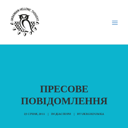
НОВИНИ
НЕДІЛЬНА ШКОЛА
ГОЛОДОМОР
ПРЕСОВЕ
ФОРУМ УКРАЇНСЬКОЇ ДІАСПОРИ В ГРЕЦІЇ
ПРО НАС
ПОВІДОМЛЕННЯ
“ВІСНИК”/”ΑΓΓΕΛΙΑΦΌΡΟΣ”
23 СІЧНЯ, 2011
|
IN
ДІАСПОРИ
|
BY
UKRGRDUMKA
SEARCH