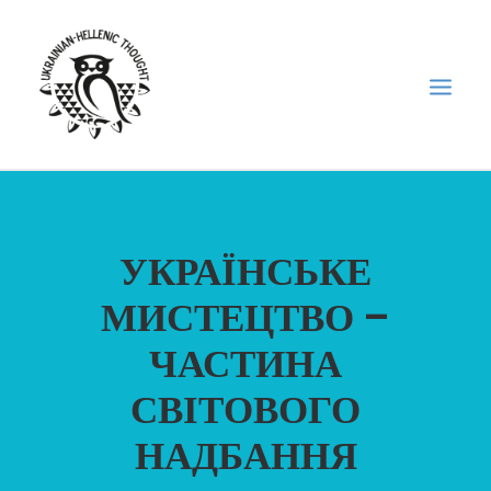
НОВИНИ
УКРАЇНСЬКЕ
НЕДІЛЬНА ШКОЛА
ГОЛОДОМОР
МИСТЕЦТВО –
ФОРУМ УКРАЇНСЬКОЇ ДІАСПОРИ В ГРЕЦІЇ
ЧАСТИНА
ПРО НАС
СВІТОВОГО
“ВІСНИК”/”ΑΓΓΕΛΙΑΦΌΡΟΣ”
НАДБАННЯ
SEARCH