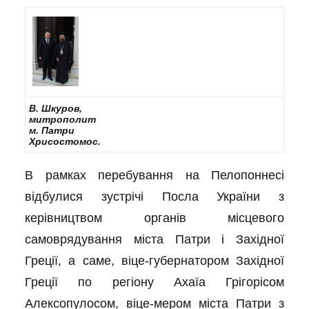
В. Шкуров,
митрополит
м. Патри
Хрисостомос.
В рамках перебування на Пелопоннесі
відбулися зустрічі Посла України з
керівництвом органів місцевого
самоврядування міста Патри і Західної
Греції, а саме, віце-губернатором Західної
Греції по регіону Ахаїа Грігорісом
Алексопулосом, віце-мером міста Патри з