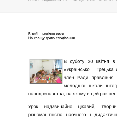
Home
Недільна школа
Заходи школи
КРАСУНЕ 
В тобі – магічна сила
На кращу долю сподівання…
В суботу 20 квітня в 
«Українсько – Грецька 
член Ради правління 
молодшої школи інтег
народознавства, на якому в цей раз цен
Урок надзвичайно цікавий, творч
різноманітністю наочного і дидактич