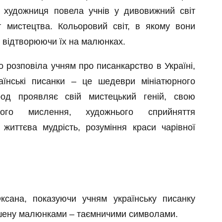
и художниця повела учнів у дивовижний світ
т мистецтва. Кольоровий світ, в якому вони
, відтворюючи їх на малюнках.
о розповіла учням про писанкарство в Україні,
аїнські писанки – це шедеври мініатюрного
од проявляє свій мистецький геній, свою
ого мислення, художнього сприйняття
життєва мудрість, розуміння краси чарівної
ксана, показуючи учням українську писанку
ашену малюнками – таємничими символами.