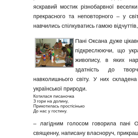
яскравий мостик різнобарвної веселк
прекрасного та неповторного – у сві
навчились спілкуватись гамою відчуттів
Пані Оксана дуже цікав
підкреслюючи, що укр
живопису, в яких нар
здатність до творч
навколишнього світу. У них складена 
української природи.
Котилася писаночка
З гори на долину,
Прикотилась простісінько
До нас у гостину.
– лагідним голосом говорила пані О
священну, написану власноруч, прикр