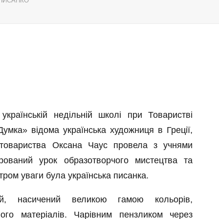
ПИСАНКО
українській недільній школі при Товаристві
Думка» відома українська художниця в Греції,
товариства Оксана Чаус провела з учнями
рований урок образотворчого мистецтва та
тром уваги була українська писанка.
ий, насичений великою гамою кольорів,
ного матеріалів. Чарівним пензликом через