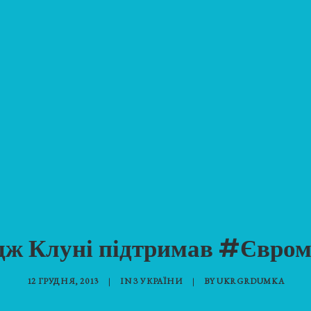
ж Клуні підтримав #Євро
12 ГРУДНЯ, 2013
|
IN
З УКРАЇНИ
|
BY
UKRGRDUMKA