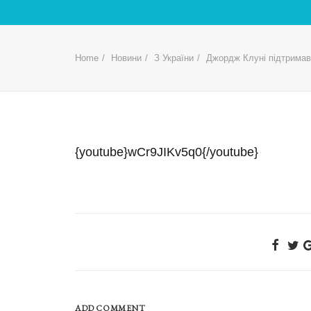
Home
Новини
З України
Джордж Клуні підтрима
{youtube}wCr9JIKv5q0{/youtube}
ADD COMMENT