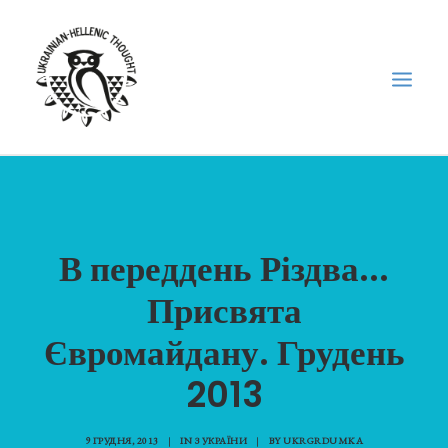
НОВИНИ
НЕДІЛЬНА ШКОЛА
В переддень Різдва...
ГОЛОДОМОР
Присвята
ФОРУМ УКРАЇНСЬКОЇ ДІАСПОРИ В ГРЕЦІЇ
ПРО НАС
Євромайдану. Грудень
“ВІСНИК”/”ΑΓΓΕΛΙΑΦΌΡΟΣ”
2013
SEARCH
9 ГРУДНЯ, 2013
|
IN
З УКРАЇНИ
|
BY
UKRGRDUMKA