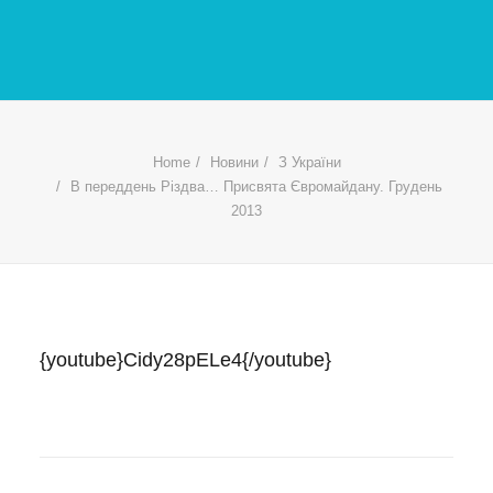
Home
Новини
З України
В переддень Різдва… Присвята Євромайдану. Грудень
2013
{youtube}Cidy28pELe4{/youtube}